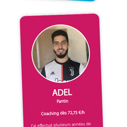
ADEL
Pantin
Coaching dès 72,73 €/h
J’ai effectué plusieurs années de