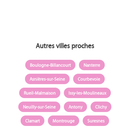
Autres villes proches
Boulogne-Billancourt
Nanterre
Asnières-sur-Seine
Courbevoie
Rueil-Malmaison
Issy-les-Moulineaux
Neuilly-sur-Seine
Antony
Clichy
Clamart
Montrouge
Suresnes