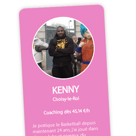
KENNY
Choisy-le-Roi
Coaching dès 45,14 €/h
Je pratique le Basketball depuis
maintenant 24 ans, j'ai joué dans
divers clubs et niveaux, du