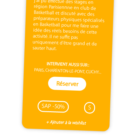
sauter haut.
INTERVIENT AUSSI SUR :
PARIS, CHARENTON-LE-PONT, CLICHY...
Réserver
SAP -50%
S
+ Ajouter à la wishlist