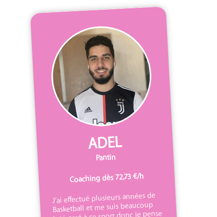
ADEL
Pantin
Coaching dès 72,73 €/h
J’ai effectué plusieurs années de
Basketball et me suis beaucoup
intéressé à ce sport donc je pense