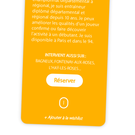
disponible à Paris et dans le 94.
INTERVIENT AUSSI SUR :
BAGNEUX, FONTENAY-AUX-ROSES,
L'HAŸ-LES-ROSES...
Réserver
I
+ Ajouter à la wishlist