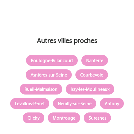
Autres villes proches
Boulogne-Billancourt
Nanterre
Asnières-sur-Seine
Courbevoie
Rueil-Malmaison
Issy-les-Moulineaux
Levallois-Perret
Neuilly-sur-Seine
Antony
Clichy
Montrouge
Suresnes