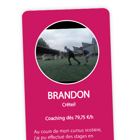
BRANDON
Créteil
Coaching dès 79,75 €/h
Au cours de mon cursus scolaire,
j'ai pu effectué des stages en