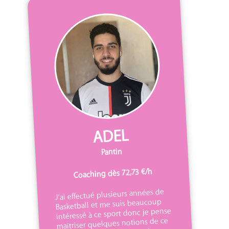
ADEL
Pantin
Coaching dès 72,73 €/h
J’ai effectué plusieurs années de
Basketball et me suis beaucoup
intéressé à ce sport donc je pense
maîtriser quelques notions de ce