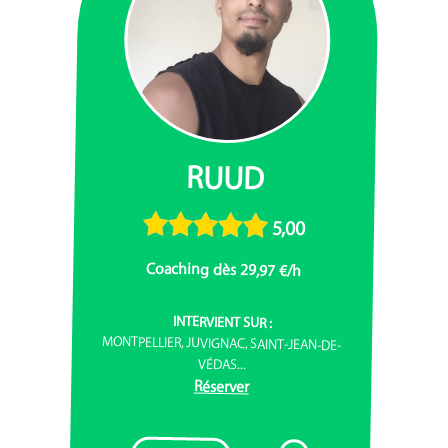
RUUD
5,00
Coaching dès 29,97 €/h
INTERVIENT SUR :
MONTPELLIER, JUVIGNAC, SAINT-JEAN-DE-
VÉDAS...
Réserver