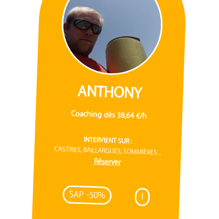
ANTHONY
Coaching dès 38,64 €/h
INTERVIENT SUR :
CASTRIES, BAILLARGUES, SOMMIÈRES...
Réserver
SAP -50%
I