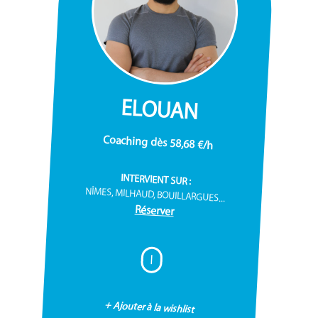
ELOUAN
Coaching dès 58,68 €/h
INTERVIENT SUR :
NÎMES, MILHAUD, BOUILLARGUES...
Réserver
I
+ Ajouter à la wishlist