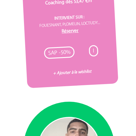
Coaching dès 53,47 €/h
INTERVIENT SUR :
FOUESNANT, PLOMELIN, LOCTUDY...
Réserver
I
SAP -50%
+ Ajouter à la wishlist