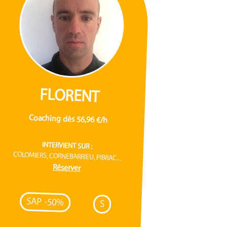
FLORENT
Coaching dès 56,96 €/h
INTERVIENT SUR :
COLOMIERS, CORNEBARRIEU, PIBRAC...
Réserver
SAP -50%
S