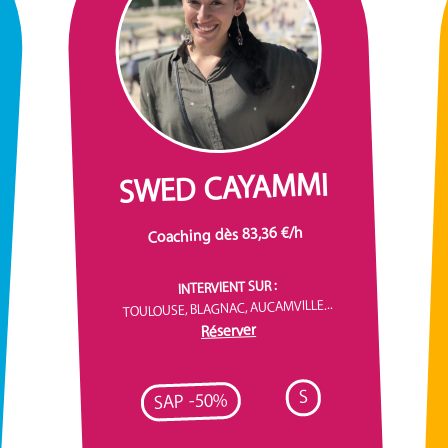
SWED CAYAMMI
Coaching dès 83,36 €/h
INTERVIENT SUR :
TOULOUSE, BLAGNAC, AUCAMVILLE...
Réserver
S
SAP -50%