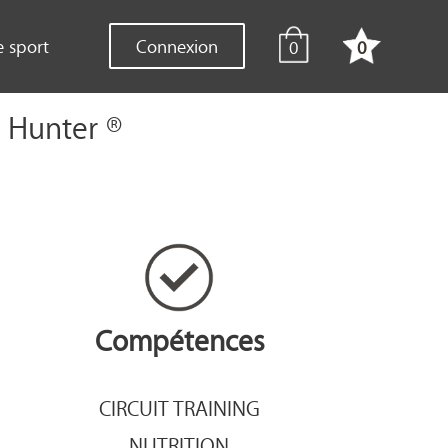
e sport
Connexion
0
0
h Hunter ®
Compétences
CIRCUIT TRAINING
NUTRITION