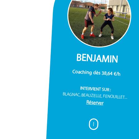
BENJAMIN
Coaching dès 38,64 €/h
INTERVIENT SUR :
BLAGNAC, BEAUZELLE, FENOUILLET...
Réserver
I