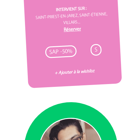
INTERVIENT SUR :
SAINT-PRIEST-EN-JAREZ, SAINT-ÉTIENNE,
VILLARS...
Réserver
S
SAP -50%
+ Ajouter à la wishlist