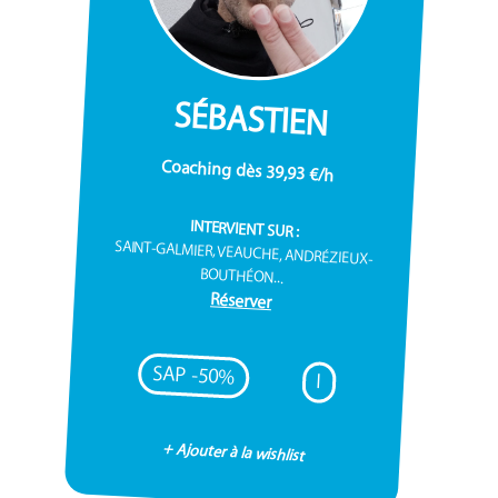
SÉBASTIEN
Coaching dès 39,93 €/h
INTERVIENT SUR :
SAINT-GALMIER, VEAUCHE, ANDRÉZIEUX-
BOUTHÉON...
Réserver
SAP -50%
I
+ Ajouter à la wishlist