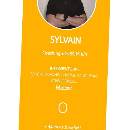
SYLVAIN
Coaching dès 59,18 €/h
INTERVIENT SUR :
SAINT-CHAMOND, L'HORME, SAINT-JEAN-
BONNEFONDS...
Réserver
I
+ Ajouter à la wishlist