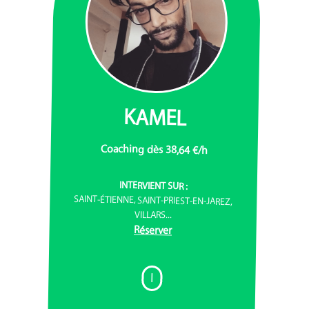
KAMEL
Coaching dès 38,64 €/h
INTERVIENT SUR :
SAINT-ÉTIENNE, SAINT-PRIEST-EN-JAREZ,
VILLARS...
Réserver
I