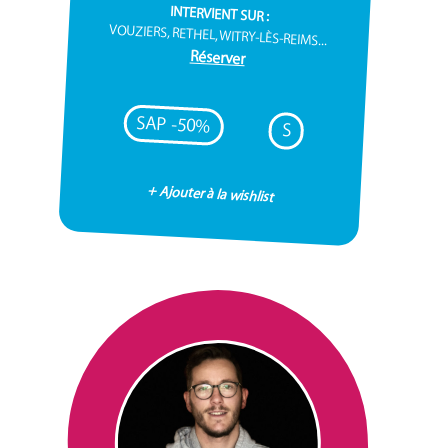
INTERVIENT SUR :
VOUZIERS, RETHEL, WITRY-LÈS-REIMS...
Réserver
SAP -50%
S
+ Ajouter à la wishlist