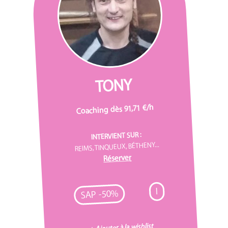
TONY
Coaching dès 91,71 €/h
INTERVIENT SUR :
REIMS, TINQUEUX, BÉTHENY...
Réserver
I
SAP -50%
+ Ajouter à la wishlist