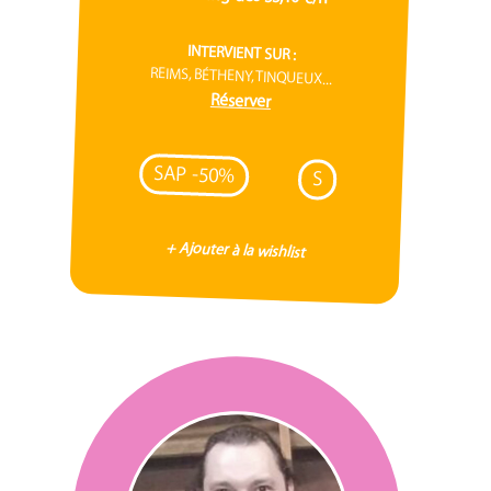
INTERVIENT SUR :
REIMS, BÉTHENY, TINQUEUX...
Réserver
SAP -50%
S
+ Ajouter à la wishlist