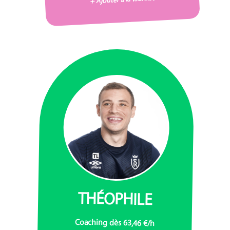
THÉOPHILE
Coaching dès 63,46 €/h