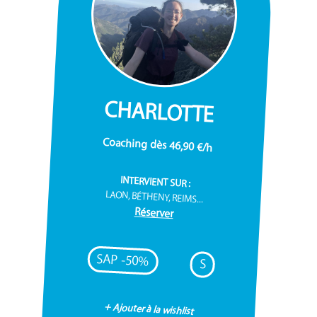
CHARLOTTE
Coaching dès 46,90 €/h
INTERVIENT SUR :
LAON, BÉTHENY, REIMS...
Réserver
SAP -50%
S
+ Ajouter à la wishlist