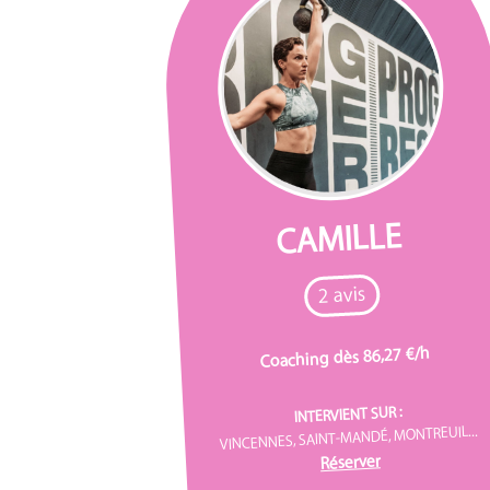
CAMILLE
2 avis
Coaching dès 86,27 €/h
INTERVIENT SUR :
VINCENNES, SAINT-MANDÉ, MONTREUIL...
Réserver