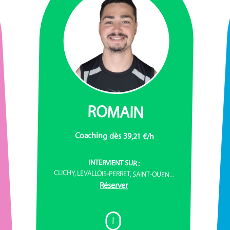
ROMAIN
Coaching dès 39,21 €/h
INTERVIENT SUR :
CLICHY, LEVALLOIS-PERRET, SAINT-OUEN...
Réserver
I