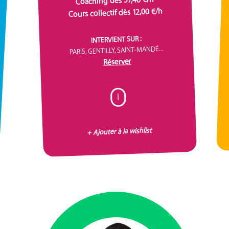
Coaching dès 57,40 €/h
Cours collectif dès 12,00 €/h
INTERVIENT SUR :
PARIS, GENTILLY, SAINT-MANDÉ...
Réserver
I
+ Ajouter à la wishlist