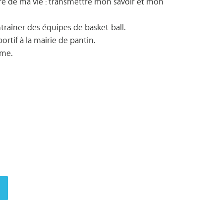
aire de ma vie : transmettre mon savoir et mon
ntraîner des équipes de basket-ball.
ortif à la mairie de pantin.
rme.