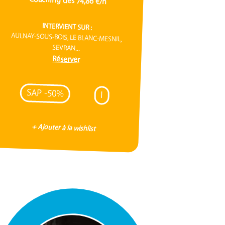
Coaching dès 74,86 €/h
INTERVIENT SUR :
AULNAY-SOUS-BOIS, LE BLANC-MESNIL,
SEVRAN...
Réserver
SAP -50%
I
+ Ajouter à la wishlist