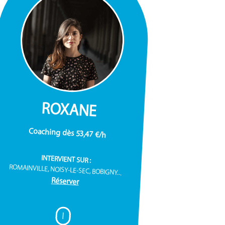
ROXANE
Coaching dès 53,47 €/h
INTERVIENT SUR :
ROMAINVILLE, NOISY-LE-SEC, BOBIGNY...
Réserver
I