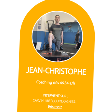
JEAN-CHRISTOPHE
Coaching dès 46,34 €/h
INTERVIENT SUR :
CARVIN, LIBERCOURT, OIGNIES...
Réserver