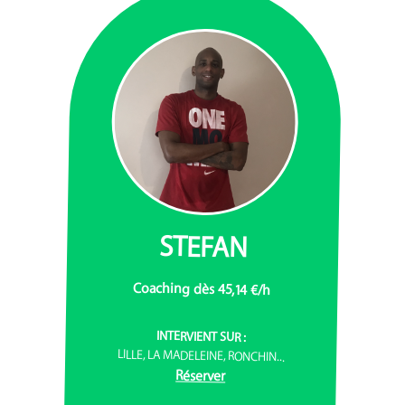
STEFAN
Coaching dès 45,14 €/h
INTERVIENT SUR :
LILLE, LA MADELEINE, RONCHIN...
Réserver