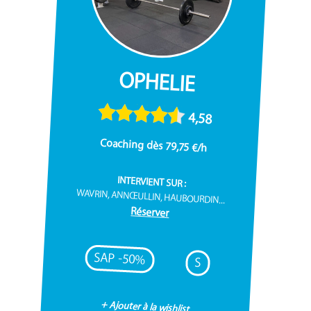
OPHELIE
4,58
Coaching dès 79,75 €/h
INTERVIENT SUR :
WAVRIN, ANNŒULLIN, HAUBOURDIN...
Réserver
SAP -50%
S
+ Ajouter à la wishlist