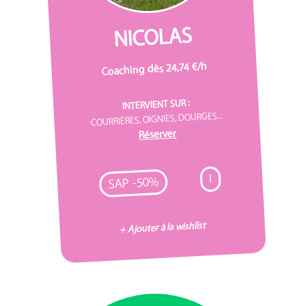
NICOLAS
Coaching dès 24,74 €/h
INTERVIENT SUR :
COURRIÈRES, OIGNIES, DOURGES...
Réserver
I
SAP -50%
+ Ajouter à la wishlist