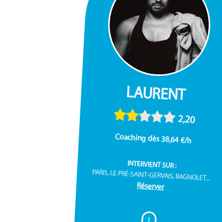
LAURENT
2,20
Coaching dès 38,64 €/h
INTERVIENT SUR :
PARIS, LE PRÉ-SAINT-GERVAIS, BAGNOLET...
Réserver
I