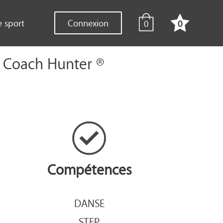
e sport
Connexion
0
0
 | Coach Hunter ®
Compétences
DANSE
STEP