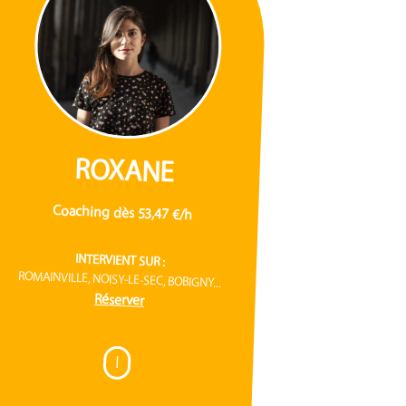
ROXANE
Coaching dès 53,47 €/h
INTERVIENT SUR :
ROMAINVILLE, NOISY-LE-SEC, BOBIGNY...
Réserver
I