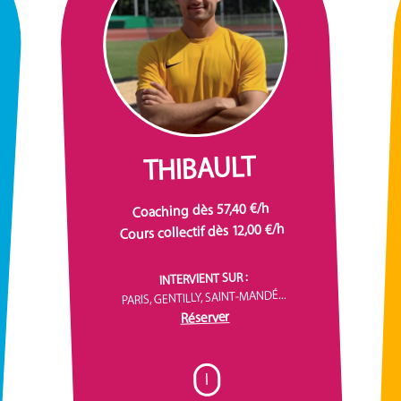
THIBAULT
Coaching dès 57,40 €/h
Cours collectif dès 12,00 €/h
INTERVIENT SUR :
PARIS, GENTILLY, SAINT-MANDÉ...
Réserver
I