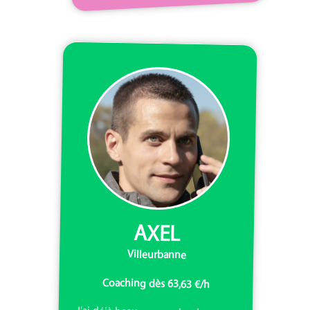
AXEL
Villeurbanne
Coaching dès 63,63 €/h