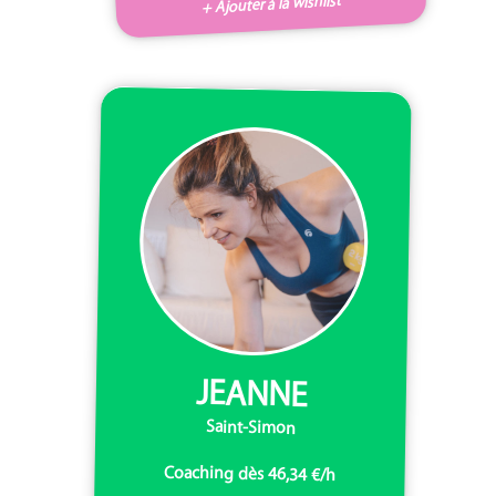
+ Ajouter à la wishlist
JEANNE
Saint-Simon
Coaching dès 46,34 €/h