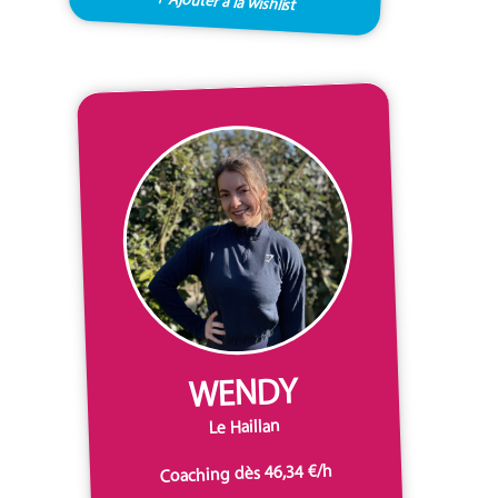
+ Ajouter à la wishlist
WENDY
Le Haillan
Coaching dès 46,34 €/h