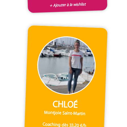
+ Ajouter à la wishlist
CHLOÉ
Montjoie Saint-Martin
Coaching dès 33,20 €/h