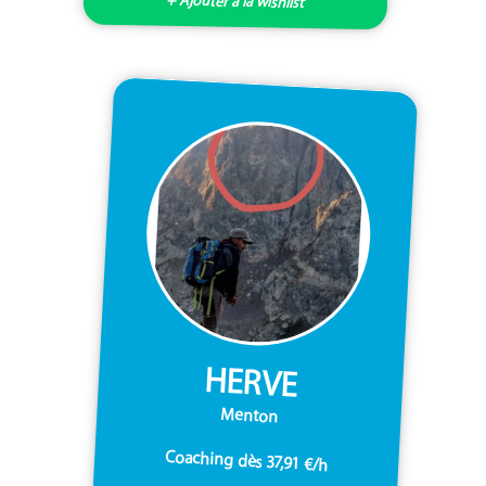
+ Ajouter à la wishlist
HERVE
Menton
Coaching dès 37,91 €/h