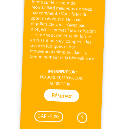
bonne humeur et la bienveillance.
INTERVIENT SUR :
BEAUCOURT, SELONCOURT,
AUDINCOURT...
Réserver
SAP -50%
S