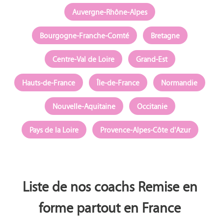
Auvergne-Rhône-Alpes
Bourgogne-Franche-Comté
Bretagne
Centre-Val de Loire
Grand-Est
Hauts-de-France
Île-de-France
Normandie
Nouvelle-Aquitaine
Occitanie
Pays de la Loire
Provence-Alpes-Côte d'Azur
Liste de nos coachs Remise en
forme partout en France