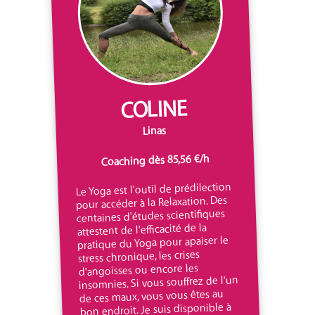
COLINE
Linas
Coaching dès 85,56 €/h
Le Yoga est l'outil de prédilection
pour accéder à la Relaxation. Des
centaines d'études scientifiques
attestent de l'efficacité de la
pratique du Yoga pour apaiser le
stress chronique, les crises
d'angoisses ou encore les
insomnies. Si vous souffrez de l'un
de ces maux, vous vous êtes au
bon endroit. Je suis disponible à