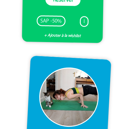
SAP -50%
I
+ Ajouter à la wishlist