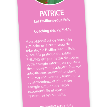
PATRICE
Les Pavillons-sous-Bois
Coaching dès 79,75 €/h
Mon objectif est de vous faire
atteindre un haut niveau de
relaxation à Pavillons-sous-Bois
grâce à la pratique du ZHAN
ZHUANG qui permettra de libérer
votre énergie interne, en ajoutant
des mouvements adaptés. Plus vos
articulations seront détendues,
plus vos mouvement seront lents
et harmonieux, et plus votre
énergie circulera de façon
exponentielle et vous en
ressentirez les bienfaits.
INTERVIENT AUSSI SUR :