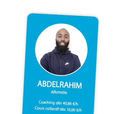
ABDELRAHIM
Alfortville
Coaching dès 40,86 €/h
Cours collectif dès 10,00 €/h