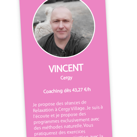
VINCENT
Cergy
Coaching dès 43,27 €/h
Je propose des séances de
Relaxation à Cergy Village. Je suis à
l'écoute et je propose des
programmes exclusivement avec
des méthodes naturelle. Vous
pratiquerez des exercices