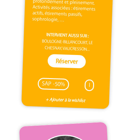
sophrologie, …
INTERVIENT AUSSI SUR :
BOULOGNE-BILLANCOURT, LE
CHESNAY, VAUCRESSON...
Réserver
SAP -50%
I
+ Ajouter à la wishlist