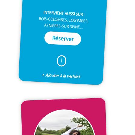
INTERVIENT AUSSI SUR :
BOIS-COLOMBES, COLOMBES,
ASNIÈRES-SUR-SEINE...
Réserver
I
+ Ajouter à la wishlist