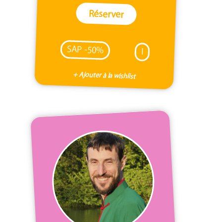
Réserver
SAP -50%
I
+ Ajouter à la wishlist