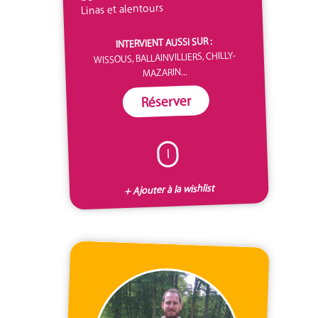
Linas et alentours
INTERVIENT AUSSI SUR :
WISSOUS, BALLAINVILLIERS, CHILLY-
MAZARIN...
Réserver
I
+ Ajouter à la wishlist