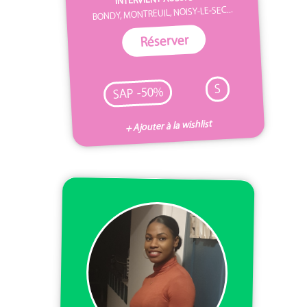
BONDY, MONTREUIL, NOISY-LE-SEC...
Réserver
S
SAP -50%
+ Ajouter à la wishlist