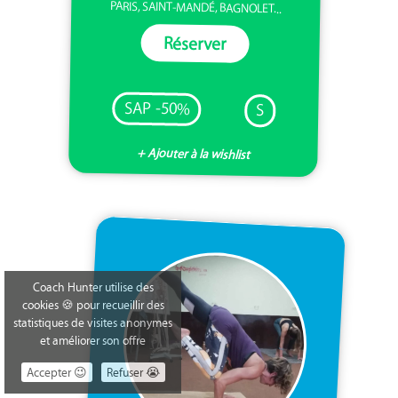
PARIS, SAINT-MANDÉ, BAGNOLET...
Réserver
SAP -50%
S
+ Ajouter à la wishlist
Coach Hunter utilise des
cookies 🍪 pour recueillir des
statistiques de visites anonymes
et améliorer son offre
Accepter 😉
Refuser 😭