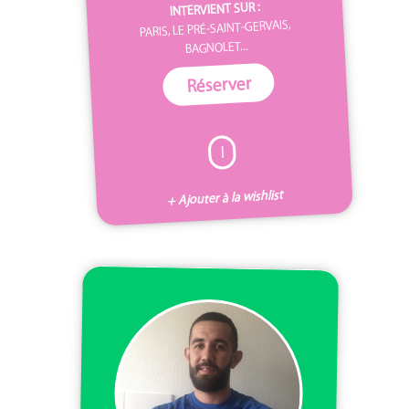
INTERVIENT SUR :
PARIS, LE PRÉ-SAINT-GERVAIS,
BAGNOLET...
Réserver
I
+ Ajouter à la wishlist