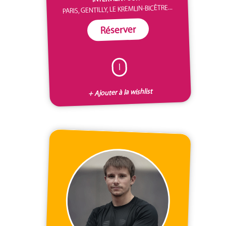
PARIS, GENTILLY, LE KREMLIN-BICÊTRE...
Réserver
I
+ Ajouter à la wishlist