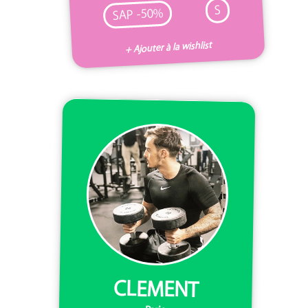
S
SAP -50%
+ Ajouter à la wishlist
CLEMENT