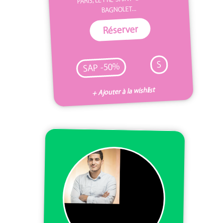
BAGNOLET...
Réserver
S
SAP -50%
+ Ajouter à la wishlist