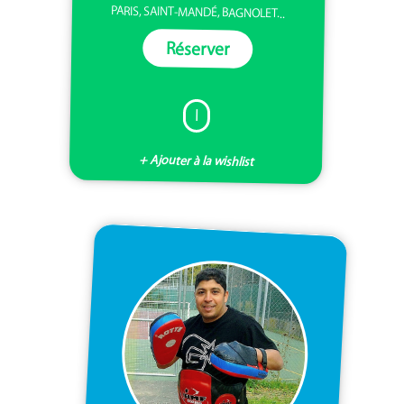
PARIS, SAINT-MANDÉ, BAGNOLET...
Réserver
I
+ Ajouter à la wishlist