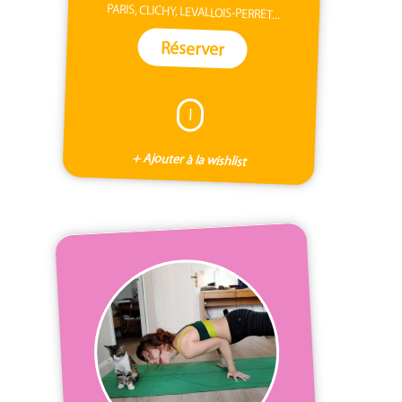
PARIS, CLICHY, LEVALLOIS-PERRET...
Réserver
I
+ Ajouter à la wishlist