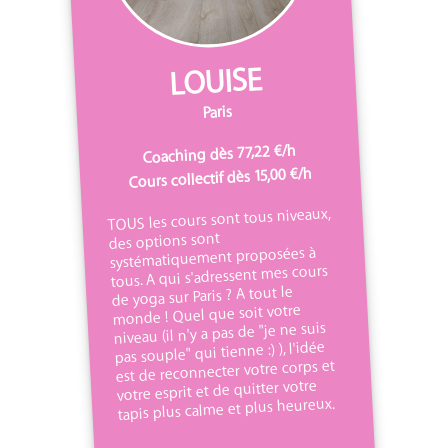
LOUISE
Paris
Coaching dès 77,22 €/h
Cours collectif dès 15,00 €/h
TOUS les cours sont tous niveaux,
des options sont
systématiquement proposées à
tous. A qui s'adressent mes cours
de yoga sur Paris ? A tout le
monde ! Quel que soit votre
niveau (il n'y a pas de "je ne suis
pas souple" qui tienne :) ), l'idée
est de reconnecter votre corps et
votre esprit et de quitter votre
tapis plus calme et plus heureux.