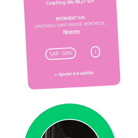
Coaching dès 86,27 €/h
INTERVIENT SUR :
VINCENNES, SAINT-MANDÉ, MONTREUIL...
Réserver
I
SAP -50%
+ Ajouter à la wishlist