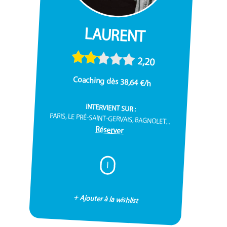
LAURENT
2,20
Coaching dès 38,64 €/h
INTERVIENT SUR :
PARIS, LE PRÉ-SAINT-GERVAIS, BAGNOLET...
Réserver
I
+ Ajouter à la wishlist