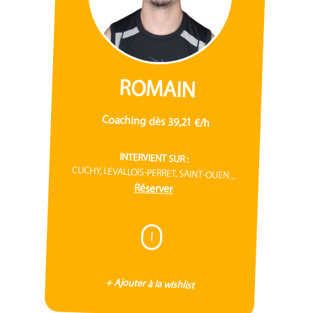
ROMAIN
Coaching dès 39,21 €/h
INTERVIENT SUR :
CLICHY, LEVALLOIS-PERRET, SAINT-OUEN...
Réserver
I
+ Ajouter à la wishlist