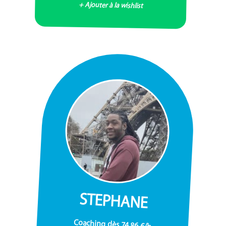
+ Ajouter à la wishlist
STEPHANE
Coaching dès 74,86 €/h