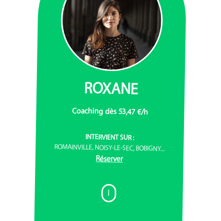
ROXANE
Coaching dès 53,47 €/h
INTERVIENT SUR :
ROMAINVILLE, NOISY-LE-SEC, BOBIGNY...
Réserver
I