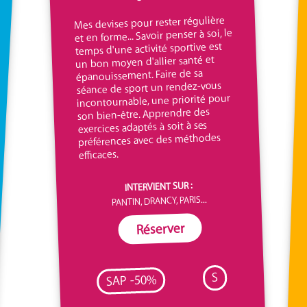
Mes devises pour rester régulière
et en forme... Savoir penser à soi, le
temps d'une activité sportive est
un bon moyen d'allier santé et
épanouissement. Faire de sa
séance de sport un rendez-vous
incontournable, une priorité pour
son bien-être. Apprendre des
exercices adaptés à soit à ses
préférences avec des méthodes
efficaces.
INTERVIENT SUR :
PANTIN, DRANCY, PARIS...
Réserver
S
SAP -50%