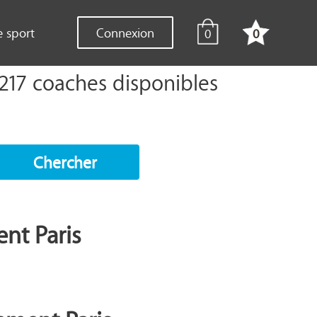
e sport
Connexion
0
0
 217 coaches disponibles
Chercher
ent Paris