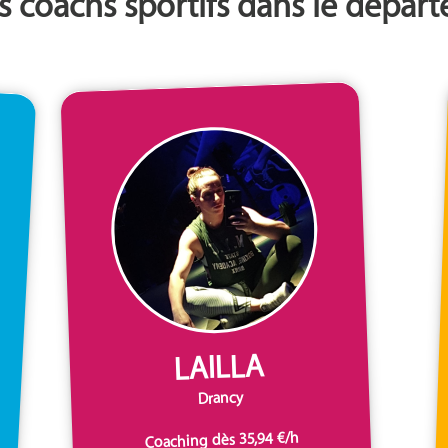
s coachs sportifs dans le dépar
LAILLA
Drancy
Coaching dès 35,94 €/h