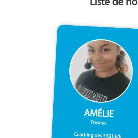
Liste de no
AMÉLIE
Fresnes
Coaching dès 39,21 €/h