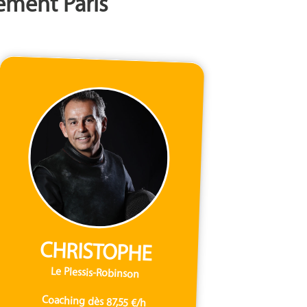
tement Paris
CHRISTOPHE
Le Plessis-Robinson
Coaching dès 87,55 €/h