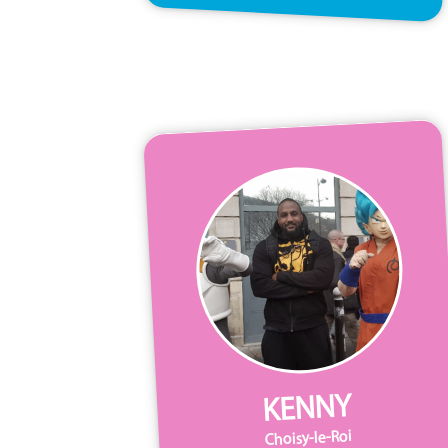
KENNY
Choisy-le-Roi