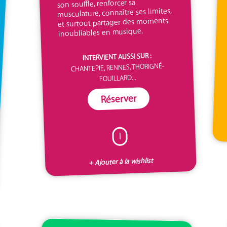
son souffle, renforcer sa
musculature, connaître ses limites,
et surtout partager des moments
inoubliables en musique.
INTERVIENT AUSSI SUR :
CHANTEPIE, RENNES, THORIGNÉ-
FOUILLARD...
Réserver
I
+ Ajouter à la wishlist