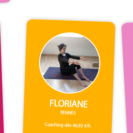
FLORIANE
RENNES
Coaching dès 46,92 €/h