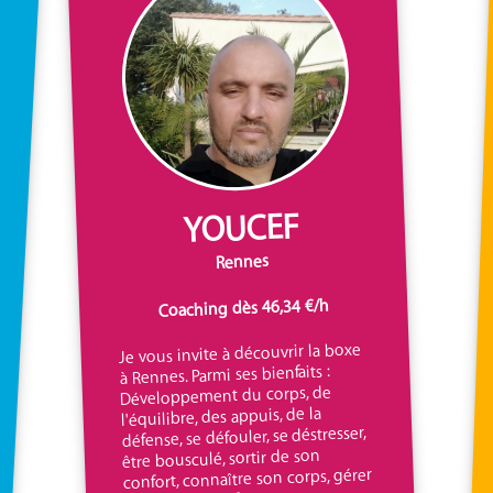
YOUCEF
Rennes
Coaching dès 46,34 €/h
Je vous invite à découvrir la boxe
à Rennes. Parmi ses bienfaits :
Développement du corps, de
l'équilibre, des appuis, de la
défense, se défouler, se déstresser,
être bousculé, sortir de son
confort, connaître son corps, gérer