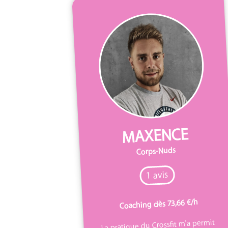
MAXENCE
Corps-Nuds
1 avis
Coaching dès 73,66 €/h
La pratique du Crossfit m'a permit