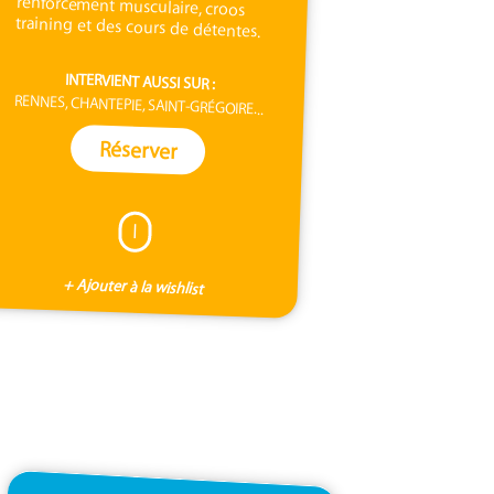
training et des cours de détentes.
INTERVIENT AUSSI SUR :
RENNES, CHANTEPIE, SAINT-GRÉGOIRE...
Réserver
I
+ Ajouter à la wishlist