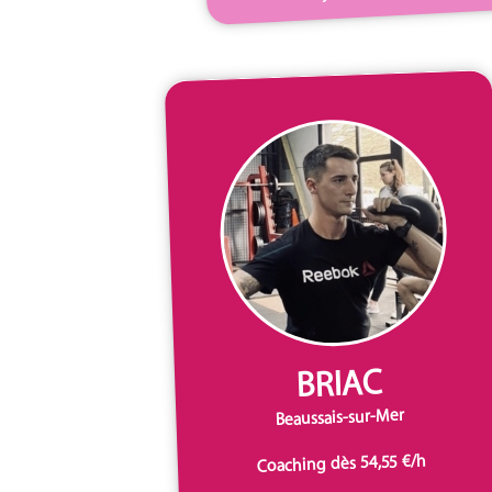
BRIAC
Beaussais-sur-Mer
Coaching dès 54,55 €/h