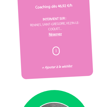
Coaching dès 46,92 €/h
INTERVIENT SUR :
RENNES, SAINT-GRÉGOIRE, VEZIN-LE-
COQUET...
Réserver
I
+ Ajouter à la wishlist