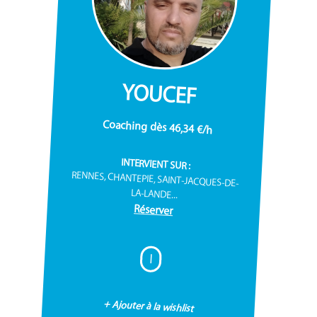
YOUCEF
Coaching dès 46,34 €/h
INTERVIENT SUR :
RENNES, CHANTEPIE, SAINT-JACQUES-DE-
LA-LANDE...
Réserver
I
+ Ajouter à la wishlist