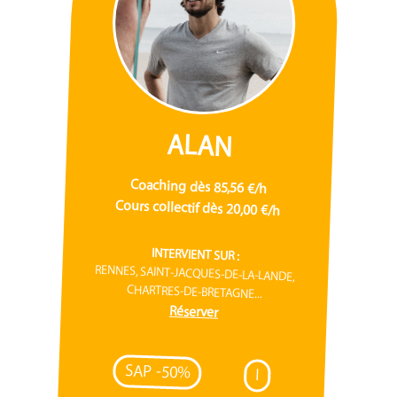
ALAN
Coaching dès 85,56 €/h
Cours collectif dès 20,00 €/h
INTERVIENT SUR :
RENNES, SAINT-JACQUES-DE-LA-LANDE,
CHARTRES-DE-BRETAGNE...
Réserver
SAP -50%
I