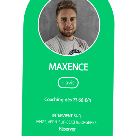
MAXENCE
1 avis
Coaching dès 73,66 €/h
INTERVIENT SUR :
JANZÉ, VERN-SUR-SEICHE, ORGÈRES...
Réserver