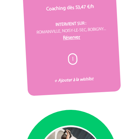
Coaching dès 53,47 €/h
INTERVIENT SUR :
ROMAINVILLE, NOISY-LE-SEC, BOBIGNY...
Réserver
I
+ Ajouter à la wishlist