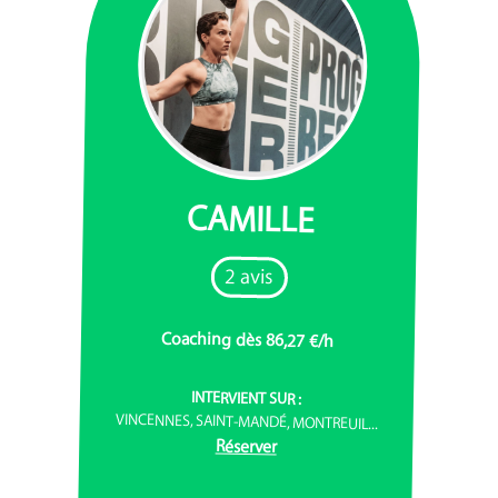
CAMILLE
2 avis
Coaching dès 86,27 €/h
INTERVIENT SUR :
VINCENNES, SAINT-MANDÉ, MONTREUIL...
Réserver