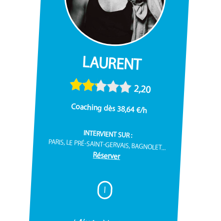
LAURENT
2,20
Coaching dès 38,64 €/h
INTERVIENT SUR :
PARIS, LE PRÉ-SAINT-GERVAIS, BAGNOLET...
Réserver
I