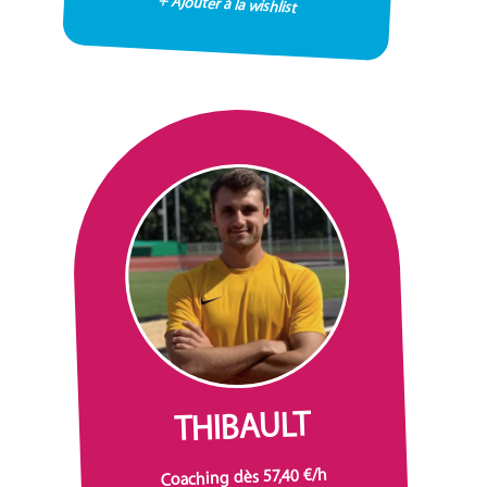
+ Ajouter à la wishlist
THIBAULT
Coaching dès 57,40 €/h