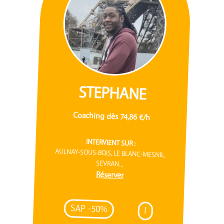
STEPHANE
Coaching dès 74,86 €/h
INTERVIENT SUR :
AULNAY-SOUS-BOIS, LE BLANC-MESNIL,
SEVRAN...
Réserver
SAP -50%
I