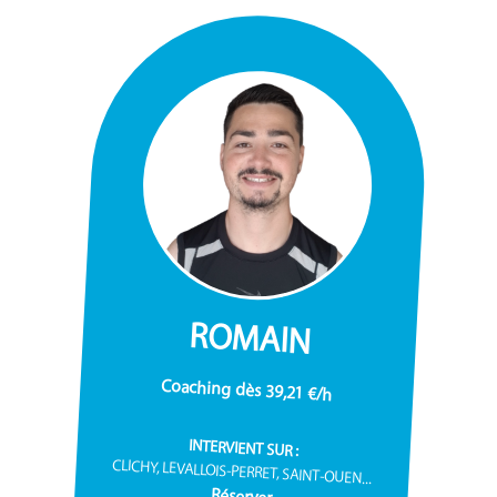
ROMAIN
Coaching dès 39,21 €/h
INTERVIENT SUR :
CLICHY, LEVALLOIS-PERRET, SAINT-OUEN...
Réserver