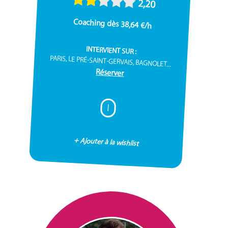
2,20
Coaching dès 38,64 €/h
INTERVIENT SUR :
PARIS, LE PRÉ-SAINT-GERVAIS, BAGNOLET...
Réserver
I
+ Ajouter à la wishlist