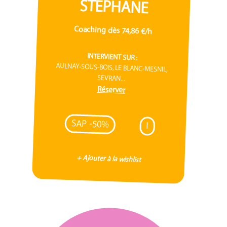
STEPHANE
Coaching dès 74,86 €/h
INTERVIENT SUR :
AULNAY-SOUS-BOIS, LE BLANC-MESNIL,
SEVRAN...
Réserver
SAP -50%
I
+ Ajouter à la wishlist