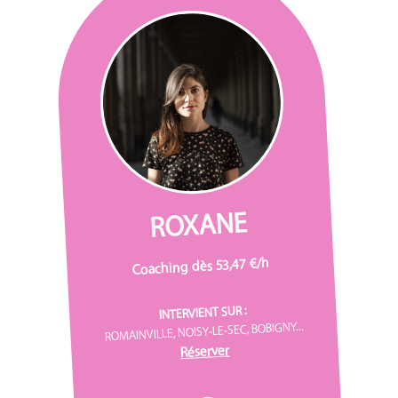
ROXANE
Coaching dès 53,47 €/h
INTERVIENT SUR :
ROMAINVILLE, NOISY-LE-SEC, BOBIGNY...
Réserver