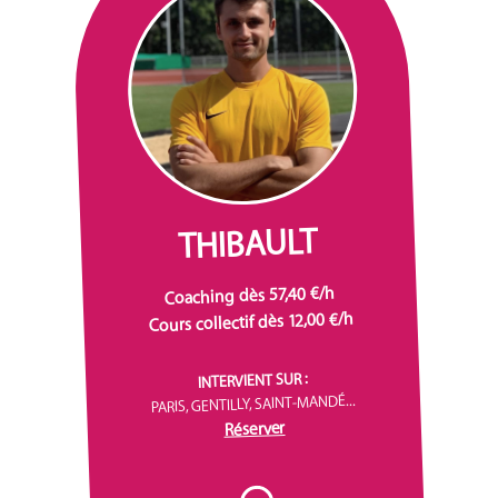
THIBAULT
Coaching dès 57,40 €/h
Cours collectif dès 12,00 €/h
INTERVIENT SUR :
PARIS, GENTILLY, SAINT-MANDÉ...
Réserver