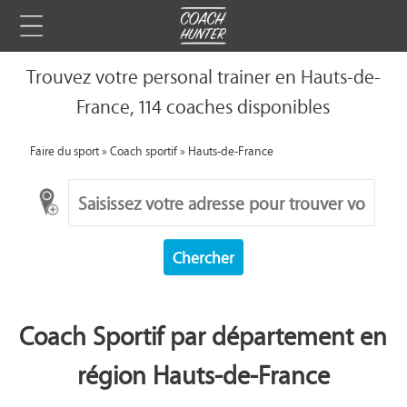
Trouvez votre personal trainer en Hauts-de-
France, 114 coaches disponibles
Faire du sport
»
Coach sportif
»
Hauts-de-France
Chercher
Coach Sportif par département en
région Hauts-de-France