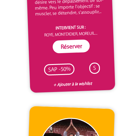
désire vers le dépassement de soi-
même. Peu importe l'objectif : se
muscler, se détendre, s'assouplir...
INTERVIENT SUR :
ROYE, MONTDIDIER, MOREUIL...
Réserver
S
SAP -50%
+ Ajouter à la wishlist