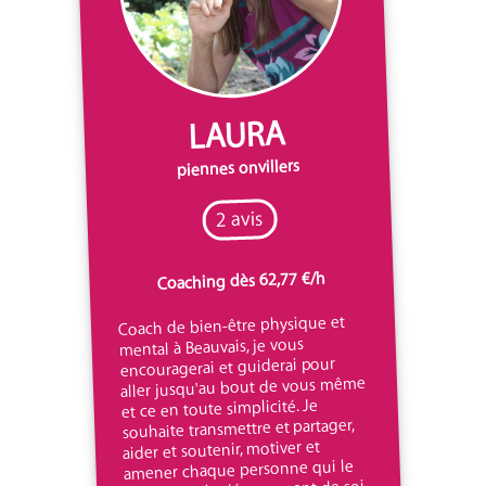
LAURA
piennes onvillers
2 avis
Coaching dès 62,77 €/h
Coach de bien-être physique et
mental à Beauvais, je vous
encouragerai et guiderai pour
aller jusqu'au bout de vous même
et ce en toute simplicité. Je
souhaite transmettre et partager,
aider et soutenir, motiver et
amener chaque personne qui le