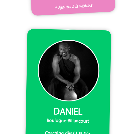
+ Ajouter à la wishlist
DANIEL
Boulogne-Billancourt
Coaching dès 61,13 €/h