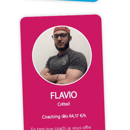
FLAVIO
Créteil
Coaching dès 64,17 €/h
En tant que coach, je vous offre