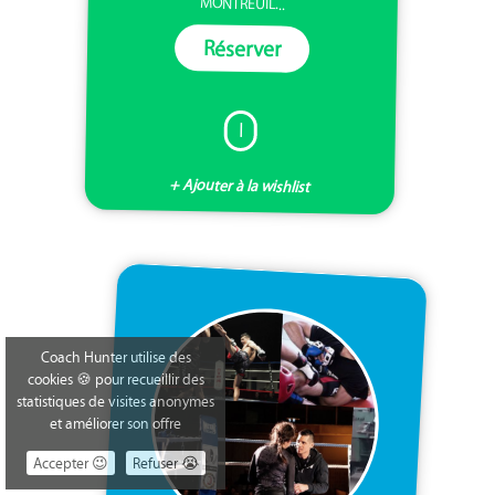
MONTREUIL...
Réserver
I
+ Ajouter à la wishlist
Coach Hunter utilise des
cookies 🍪 pour recueillir des
statistiques de visites anonymes
et améliorer son offre
Accepter 😉
Refuser 😭