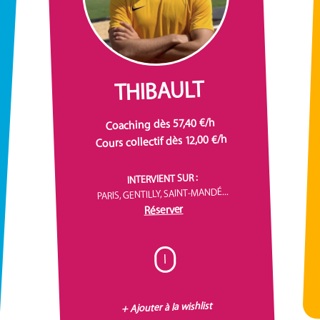
THIBAULT
Coaching dès 57,40 €/h
Cours collectif dès 12,00 €/h
INTERVIENT SUR :
PARIS, GENTILLY, SAINT-MANDÉ...
Réserver
I
+ Ajouter à la wishlist