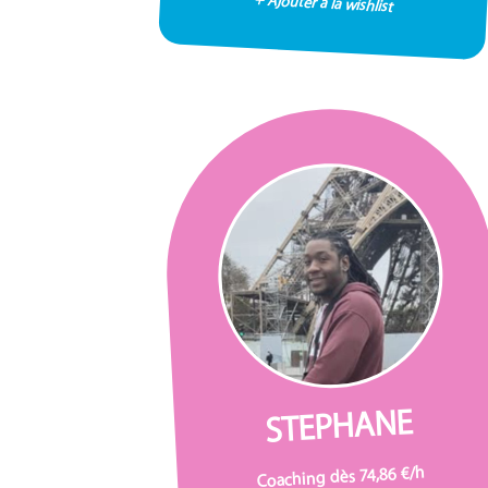
+ Ajouter à la wishlist
STEPHANE
Coaching dès 74,86 €/h