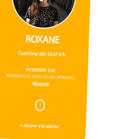
ROXANE
Coaching dès 53,47 €/h
INTERVIENT SUR :
ROMAINVILLE, NOISY-LE-SEC, BOBIGNY...
Réserver
I
+ Ajouter à la wishlist