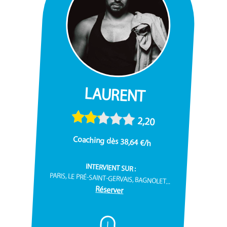
LAURENT
2,20
Coaching dès 38,64 €/h
INTERVIENT SUR :
PARIS, LE PRÉ-SAINT-GERVAIS, BAGNOLET...
Réserver
I