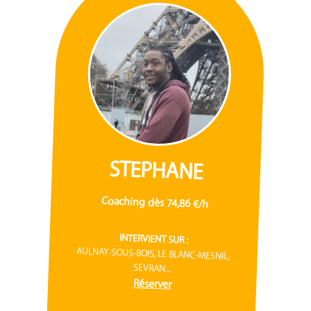
STEPHANE
Coaching dès 74,86 €/h
INTERVIENT SUR :
AULNAY-SOUS-BOIS, LE BLANC-MESNIL,
SEVRAN...
Réserver