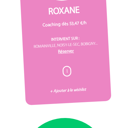
ROXANE
Coaching dès 53,47 €/h
INTERVIENT SUR :
ROMAINVILLE, NOISY-LE-SEC, BOBIGNY...
Réserver
I
+ Ajouter à la wishlist