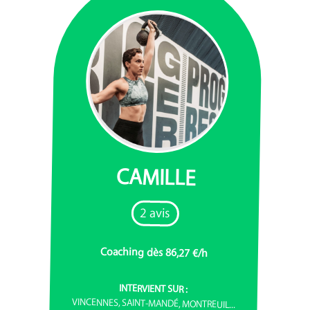
CAMILLE
2 avis
Coaching dès 86,27 €/h
INTERVIENT SUR :
VINCENNES, SAINT-MANDÉ, MONTREUIL...