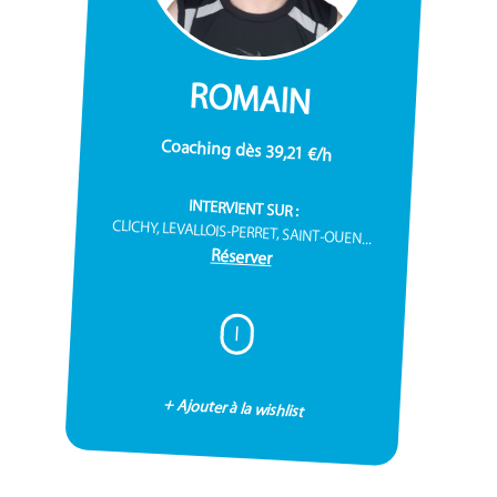
ROMAIN
Coaching dès 39,21 €/h
INTERVIENT SUR :
CLICHY, LEVALLOIS-PERRET, SAINT-OUEN...
Réserver
I
+ Ajouter à la wishlist