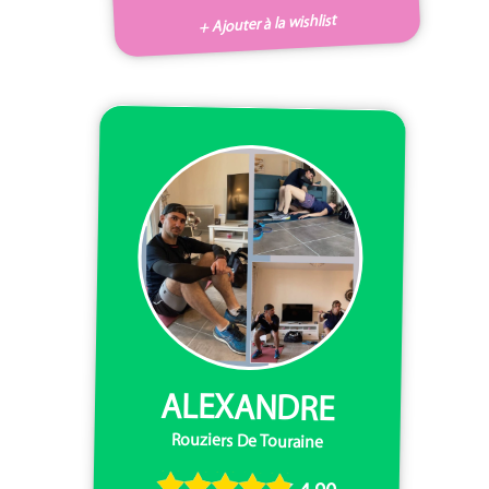
+ Ajouter à la wishlist
ALEXANDRE
Rouziers De Touraine