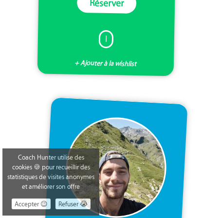
Réserver
I
+ Ajouter à la wishlist
Coach Hunter utilise des
cookies 🍪 pour recueillir des
statistiques de visites anonymes
et améliorer son offre
Accepter 😉
Refuser 😭