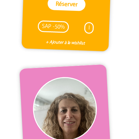
Réserver
SAP -50%
I
+ Ajouter à la wishlist