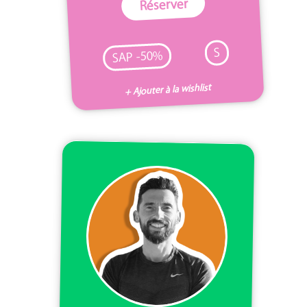
Réserver
S
SAP -50%
+ Ajouter à la wishlist