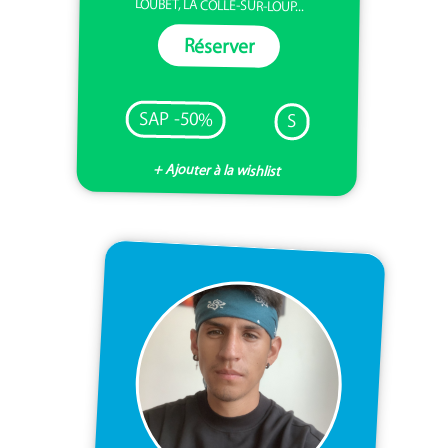
LOUBET, LA COLLE-SUR-LOUP...
Réserver
SAP -50%
S
+ Ajouter à la wishlist