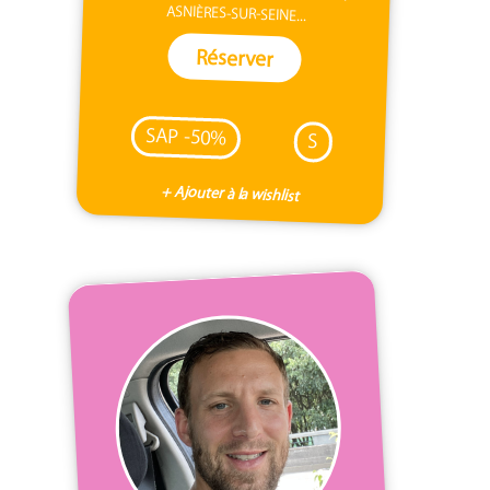
ASNIÈRES-SUR-SEINE...
Réserver
SAP -50%
S
+ Ajouter à la wishlist