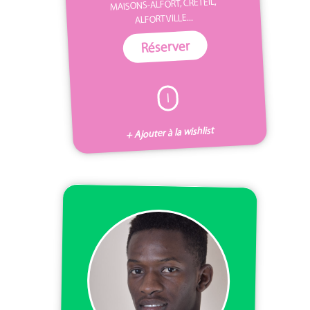
MAISONS-ALFORT, CRÉTEIL,
ALFORTVILLE...
Réserver
I
+ Ajouter à la wishlist