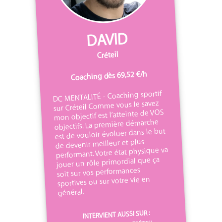
DAVID
Créteil
Coaching dès 69,52 €/h
DC MENTALITÉ - Coaching sportif
sur Créteil Comme vous le savez
mon objectif est l’atteinte de VOS
objectifs. La première démarche
est de vouloir évoluer dans le but
de devenir meilleur et plus
performant. Votre état physique va
jouer un rôle primordial que ça
soit sur vos performances
sportives ou sur votre vie en
général.
INTERVIENT AUSSI SUR :