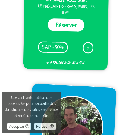
LE PRÉ-SAINT-GERVAIS, PARIS, LES
LILAS...
Réserver
SAP -50%
S
+ Ajouter à la wishlist
Coach Hunter utilise des
cookies 🍪 pour recueillir des
statistiques de visites anonymes
et améliorer son offre
Accepter 😉
Refuser 😭