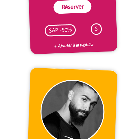
Réserver
S
SAP -50%
+ Ajouter à la wishlist