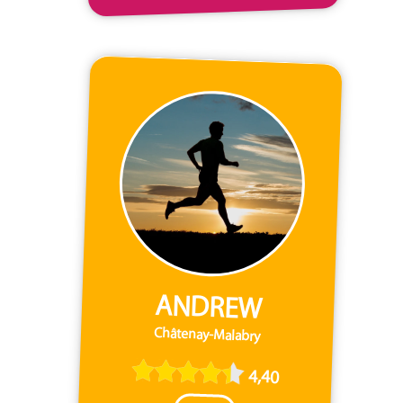
ANDREW
Châtenay-Malabry
4,40