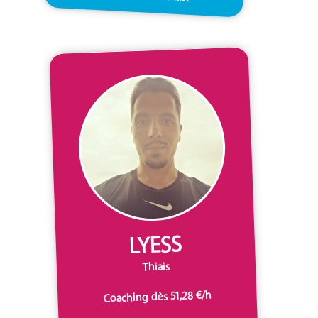
LYESS
Thiais
Coaching dès 51,28 €/h