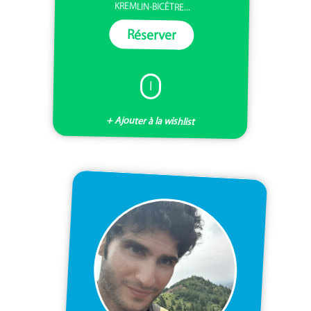
KREMLIN-BICÊTRE...
Réserver
I
+ Ajouter à la wishlist