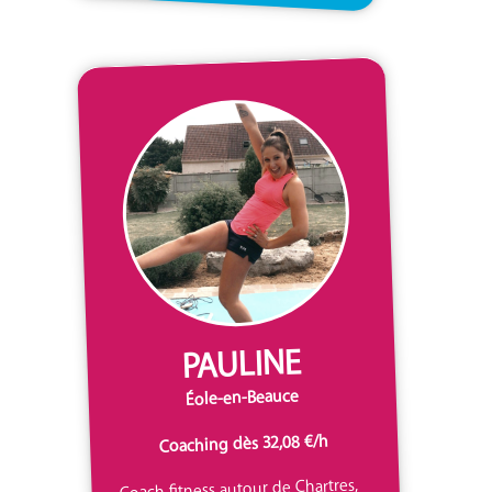
PAULINE
Éole-en-Beauce
Coaching dès 32,08 €/h
Coach fitness autour de Chartres,