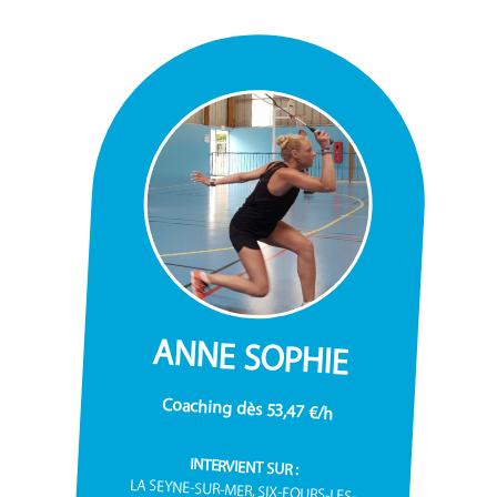
ANNE SOPHIE
Coaching dès 53,47 €/h
INTERVIENT SUR :
LA SEYNE-SUR-MER, SIX-FOURS-LES-