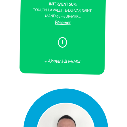
INTERVIENT SUR :
TOULON, LA VALETTE-DU-VAR, SAINT-
MANDRIER-SUR-MER...
Réserver
I
+ Ajouter à la wishlist