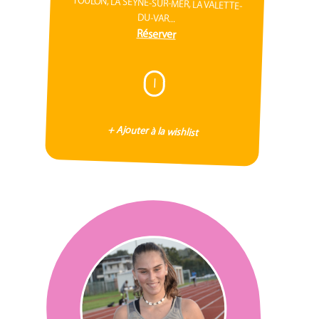
TOULON, LA SEYNE-SUR-MER, LA VALETTE-
DU-VAR...
Réserver
I
+ Ajouter à la wishlist