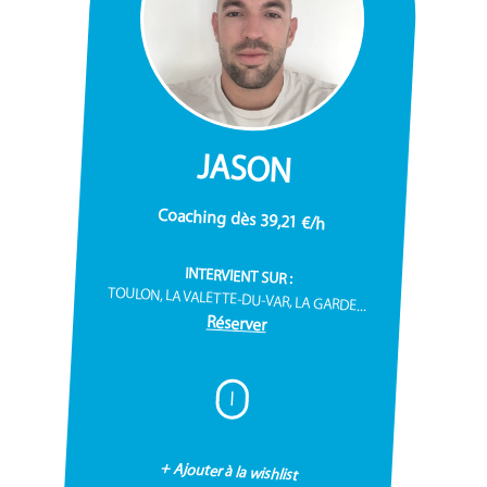
JASON
Coaching dès 39,21 €/h
INTERVIENT SUR :
TOULON, LA VALETTE-DU-VAR, LA GARDE...
Réserver
I
+ Ajouter à la wishlist