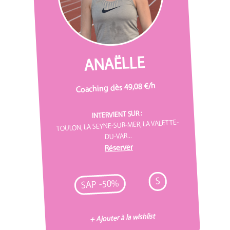
ANAËLLE
Coaching dès 49,08 €/h
INTERVIENT SUR :
TOULON, LA SEYNE-SUR-MER, LA VALETTE-
DU-VAR...
Réserver
S
SAP -50%
+ Ajouter à la wishlist