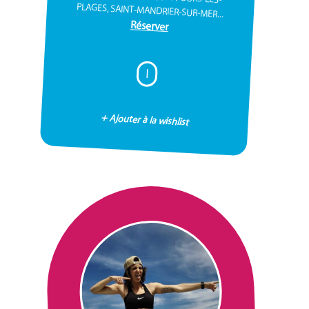
PLAGES, SAINT-MANDRIER-SUR-MER...
Réserver
I
+ Ajouter à la wishlist