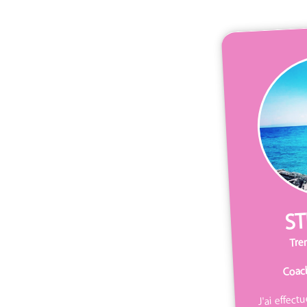
ST
Tre
Coach
J'ai effect