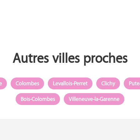
Autres villes proches
e
Colombes
Levallois-Perret
Clichy
Pute
Bois-Colombes
Villeneuve-la-Garenne