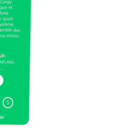
UR :
ONFLANS-
..
S
ist