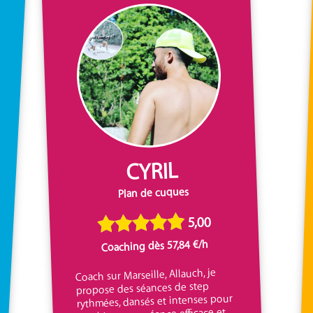
CYRIL
Plan de cuques
5,00
Coaching dès 57,84 €/h
Coach sur Marseille, Allauch, je
propose des séances de step
rythmées, dansés et intenses pour