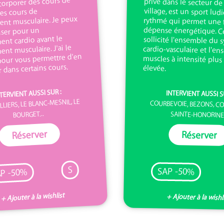
corporer des cours de
les cours de
ent musculaire. Je peux
liser pour un
ent cardio avant le
nt musculaire. J'ai le
pour vous permettre d'en
r dans certains cours.
élevée.
TERVIENT AUSSI SUR :
INTERVIENT AUSSI S
LLIERS, LE BLANC-MESNIL, LE
COURBEVOIE, BEZONS, C
BOURGET...
SAINTE-HONORINE.
Réserver
Réserver
S
SAP -50%
P -50%
+ Ajouter à la wishlist
+ Ajouter à la wishl