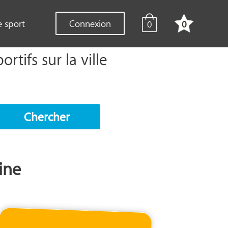
e sport
Connexion
0
0
tifs sur la ville
Chercher
ine