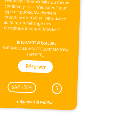
énergique à Jouy-le-Moutier !
INTERVIENT AUSSI SUR :
SARTROUVILLE, MAURECOURT, MAISONS-
LAFFITTE...
Réserver
SAP -50%
S
+ Ajouter à la wishlist