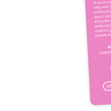
je peux in
step avec 
renforcem
aussi l'uti
échauffem
renforceme
matériel 
bénéficie
IN
AUBERVI
SA