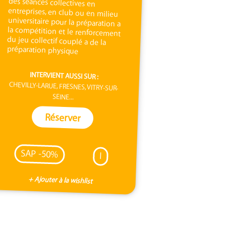
préparation physique
INTERVIENT AUSSI SUR :
CHEVILLY-LARUE, FRESNES, VITRY-SUR-
SEINE...
Réserver
SAP -50%
I
+ Ajouter à la wishlist