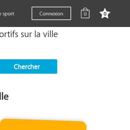
e sport
Connexion
0
0
tifs sur la ville
Chercher
lle