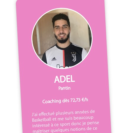
ADEL
Pantin
Coaching dès 72,73 €/h
J’ai effectué plusieurs années de
Basketball et me suis beaucoup
intéressé à ce sport donc je pense
maîtriser quelques notions de ce