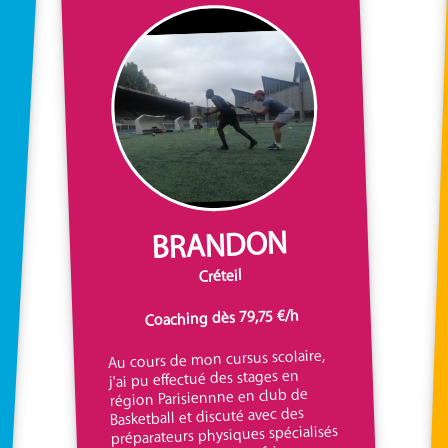
BRANDON
Créteil
Coaching dès 79,75 €/h
Au cours de mon cursus scolaire,
j'ai pu effectué des stages en
région Parisiennne en club de
Basketball et discuté avec des
préparateurs physiques spécialisés