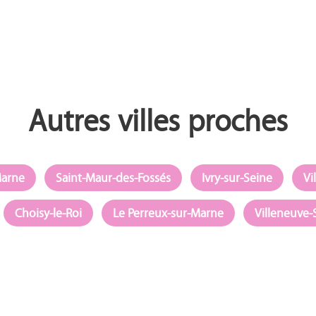
Autres villes proches
Marne
Saint-Maur-des-Fossés
Ivry-sur-Seine
Vi
Choisy-le-Roi
Le Perreux-sur-Marne
Villeneuve-