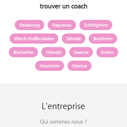
trouver un coach
Strasbourg
Haguenau
Schiltigheim
Illkirch-Graffenstaden
Sélestat
Bischheim
Bischwiller
Ostwald
Saverne
Erstein
Hoenheim
Obernai
L'entreprise
Qui sommes nous ?