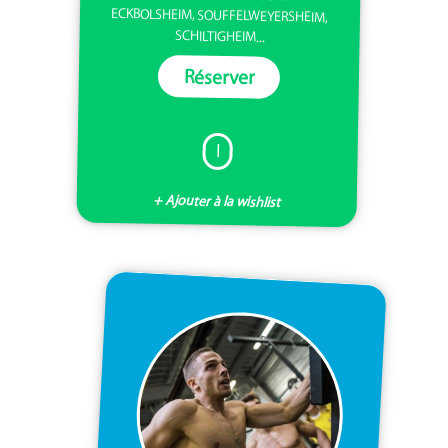
ECKBOLSHEIM, SOUFFELWEYERSHEIM,
SCHILTIGHEIM...
Réserver
I
+ Ajouter à la wishlist