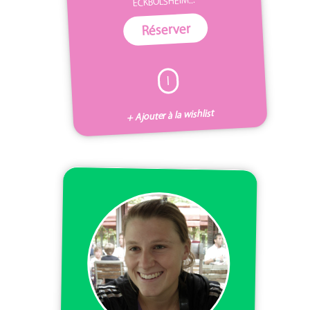
ECKBOLSHEIM...
Réserver
I
+ Ajouter à la wishlist