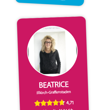
BEATRICE
Illkirch-Graffenstaden
4,71