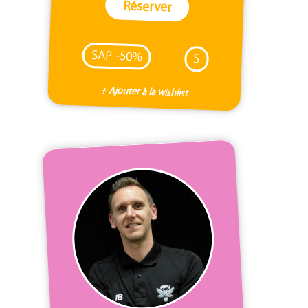
Réserver
SAP -50%
S
+ Ajouter à la wishlist