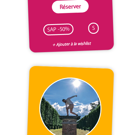
Réserver
S
SAP -50%
+ Ajouter à la wishlist