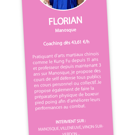
FLORIAN
Manosque
Coaching dès 43,61 €/h
Pratiquant d'arts martiaux chinois
comme le Kung Fu depuis 11 ans
et professeur depuis maintenant 3
ans sur Manosque, je propose des
cours de self défense tous publics
en cours personnel ou collectif. Je
propose également de faire la
préparation physique de boxeur
pied poing afin d'améliorer leurs
performances au combat.
INTERVIENT SUR :
MANOSQUE, VILLENEUVE, VINON-SUR-
VERDON...