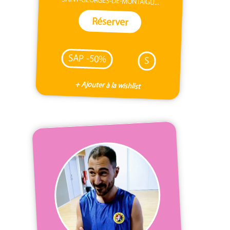
SAINT-GEORGES-DE-MONTAIGU...
Réserver
SAP -50%
S
+ Ajouter à la wishlist