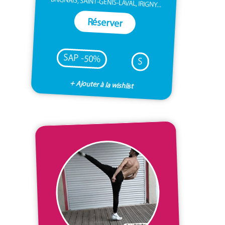
BRIGNAIS, SAINT-GENIS-LAVAL, IRIGNY...
Réserver
SAP -50%
S
+ Ajouter à la wishlist