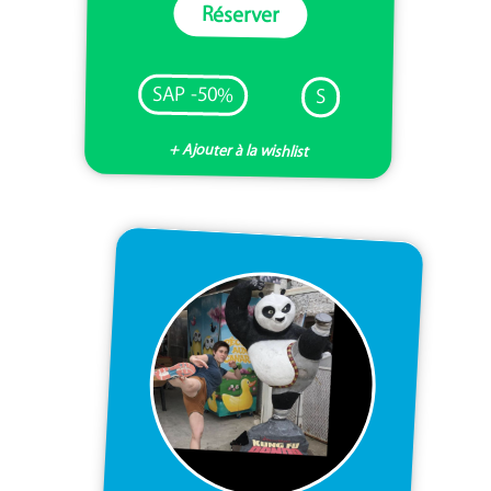
Réserver
SAP -50%
S
+ Ajouter à la wishlist