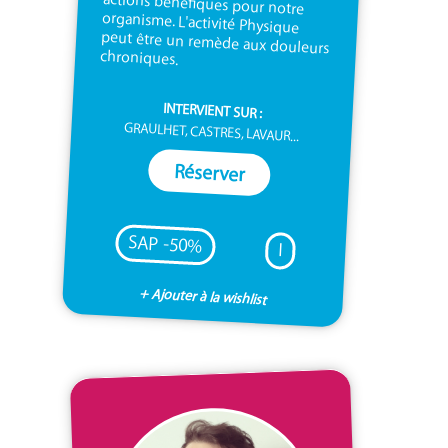
chroniques.
INTERVIENT SUR :
GRAULHET, CASTRES, LAVAUR...
Réserver
SAP -50%
I
+ Ajouter à la wishlist