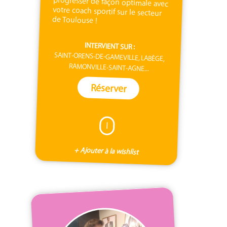
de Toulouse !
INTERVIENT SUR :
SAINT-ORENS-DE-GAMEVILLE, LABÈGE,
RAMONVILLE-SAINT-AGNE...
Réserver
I
+ Ajouter à la wishlist