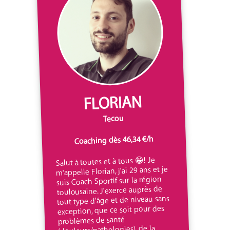
FLORIAN
Tecou
Coaching dès 46,34 €/h
Salut à toutes et à tous 😁! Je
m'appelle Florian, j'ai 29 ans et je
suis Coach Sportif sur la région
toulousaine. J'exerce auprès de
tout type d'âge et de niveau sans
exception, que ce soit pour des
problèmes de santé
(douleurs/pathologies), de la