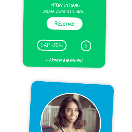
INTERVIENT SUR :
BALMA, LAVAUR, L'UNION...
Réserver
SAP -50%
S
+ Ajouter à la wishlist