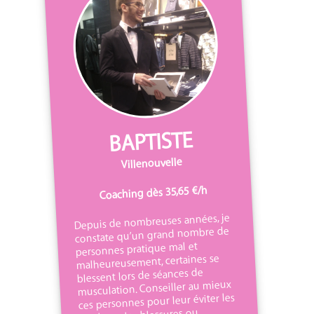
BAPTISTE
Villenouvelle
Coaching dès 35,65 €/h
Depuis de nombreuses années, je
constate qu’un grand nombre de
personnes pratique mal et
malheureusement, certaines se
blessent lors de séances de
musculation. Conseiller au mieux
ces personnes pour leur éviter les