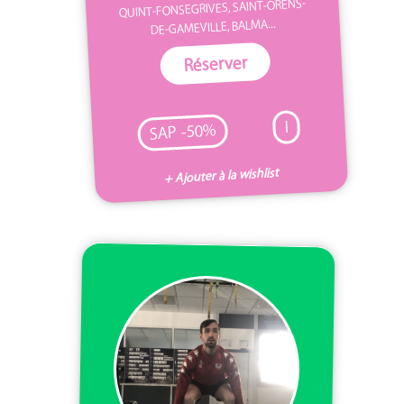
QUINT-FONSEGRIVES, SAINT-ORENS-
DE-GAMEVILLE, BALMA...
Réserver
I
SAP -50%
+ Ajouter à la wishlist