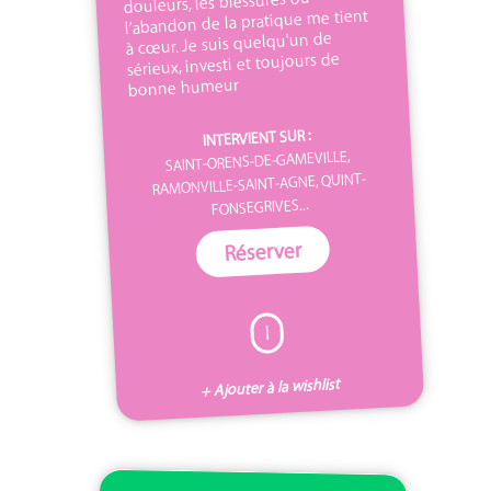
douleurs, les blessures ou
l’abandon de la pratique me tient
à cœur. Je suis quelqu'un de
sérieux, investi et toujours de
bonne humeur
INTERVIENT SUR :
SAINT-ORENS-DE-GAMEVILLE,
RAMONVILLE-SAINT-AGNE, QUINT-
FONSEGRIVES...
Réserver
I
+ Ajouter à la wishlist