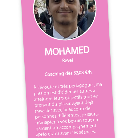
MOHAMED
Revel
Coaching dès 32,08 €/h
À l’écoute et très pédagogue , ma
passion est d’aider les autres à
atteindre leurs objectifs tout en
prenant du plaisir. Ayant déjà
travailler avec beaucoup de
personnes différentes , je saurai
m’adapter à vos besoin tout en
gardant un accompagnement
après et/ou avant les séances.