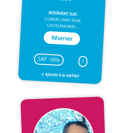
INTERVIENT SUR :
L'UNION, SAINT-JEAN,
CASTELMAUROU...
Réserver
SAP -50%
I
+ Ajouter à la wishlist