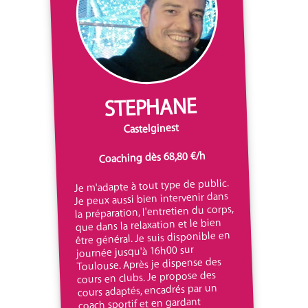
STEPHANE
Castelginest
Coaching dès 68,80 €/h
Je m'adapte à tout type de public.
Je peux aussi bien intervenir dans
la préparation, l'entretien du corps,
que dans la relaxation et le bien
être général. Je suis disponible en
journée jusqu'à 16h00 sur
Toulouse. Après je dispense des
cours en clubs. Je propose des
cours adaptés, encadrés par un
coach sportif et en gardant