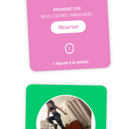
INTERVIENT SUR :
REVEL, CASTRES, LABRUGUIÈRE...
Réserver
I
+ Ajouter à la wishlist