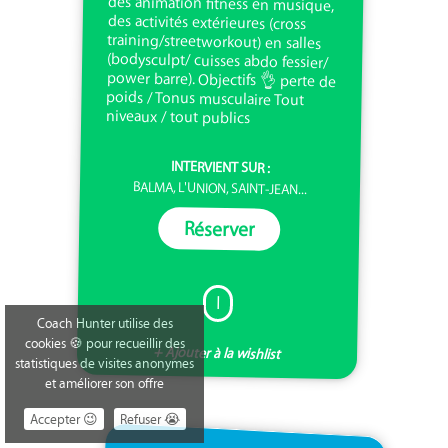
niveaux / tout publics
INTERVIENT SUR :
BALMA, L'UNION, SAINT-JEAN...
Réserver
I
Coach Hunter utilise des
cookies 🍪 pour recueillir des
+ Ajouter à la wishlist
statistiques de visites anonymes
et améliorer son offre
Accepter 😉
Refuser 😭