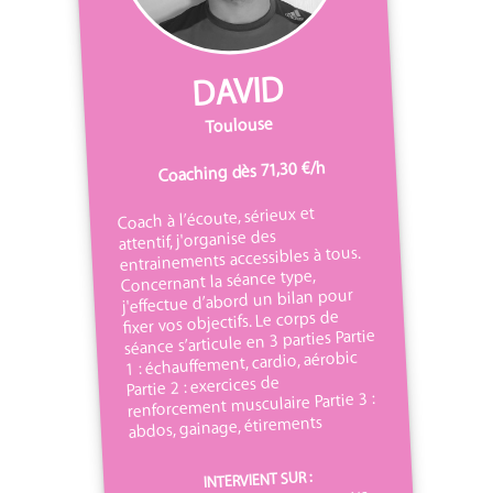
DAVID
Toulouse
Coaching dès 71,30 €/h
Coach à l’écoute, sérieux et
attentif, j'organise des
entrainements accessibles à tous.
Concernant la séance type,
j'effectue d’abord un bilan pour
fixer vos objectifs. Le corps de
séance s’articule en 3 parties Partie
1 : échauffement, cardio, aérobic
Partie 2 : exercices de
renforcement musculaire Partie 3 :
abdos, gainage, étirements
INTERVIENT SUR :