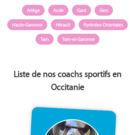
Ariège
Aude
Gard
Gers
Haute-Garonne
Hérault
Pyrénées-Orientales
Tarn
Tarn-et-Garonne
Liste de nos coachs sportifs en
Occitanie