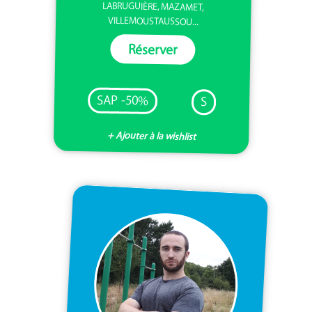
LABRUGUIÈRE, MAZAMET,
VILLEMOUSTAUSSOU...
Réserver
SAP -50%
S
+ Ajouter à la wishlist