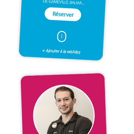
DE-GAMEVILLE, BALMA...
Réserver
I
+ Ajouter à la wishlist