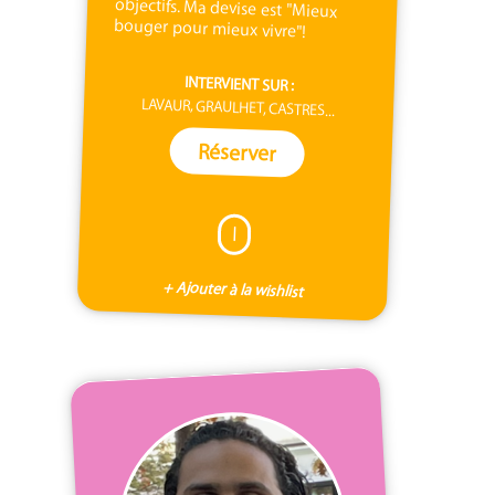
bouger pour mieux vivre"!
INTERVIENT SUR :
LAVAUR, GRAULHET, CASTRES...
Réserver
I
+ Ajouter à la wishlist