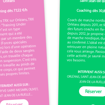
Saint-Jean-de-B
Orléans
ing dès 77,22 €/h
Coaching dès 30,8
s TRX sur Orléans, TRX
Coach de marche nordi
Orléans depuis 2011, et f
des futurs coachs en Ile-d
depuis 2012, je propose d
de marche nordique, du d
au confirmé. L'idéal es
retrouver en pleine natu
cela vous arrange. Passi
cette activité, je saurai m'
e "Training Under
” est un type
ment qui a été
 par un membre des
 (Forces spéciales
s) lors d'une opération
 l'aide de deux sangles
s, on travaille chaque
en suspension. C'est très
vos besoins.
on travaille au poids de
e corps, ce qui permet
INTERVIENT AUSSI S
 ses propres limites.
ORLÉANS, SAINT-JEAN-DE-BR
JEAN-DE-LA-RUELLE.
NTERVIENT AUSSI SUR :
RYVÉ-SAINT-MESMIN, OLIVET,
Réserver
NT-JEAN-DE-LA-RUELLE...
Réserver