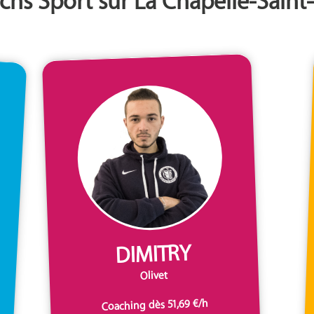
chs Sport sur La Chapelle-Sain
DIMITRY
Olivet
Coaching dès 51,69 €/h