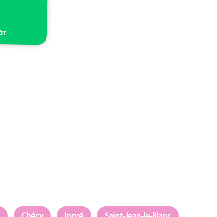
ist
Chécy
Ingré
Saint-Jean-le-Blanc