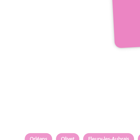
Orléans
Olivet
Fleury-les-Aubrais