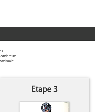
es
e nombreux
 maximale
Etape 3