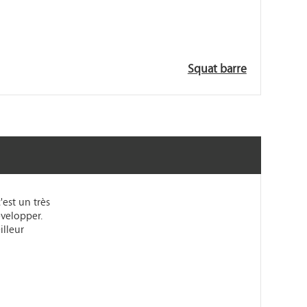
Squat barre
est un très
évelopper.
illeur