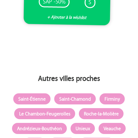
SAP -50%
S
+ Ajouter à la wishlist
Autres villes proches
Saint-Étienne
Saint-Chamond
Firminy
Le Chambon-Feugerolles
Roche-la-Molière
Andrézieux-Bouthéon
Unieux
Veauche