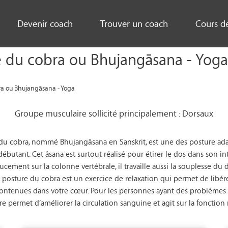
Devenir coach
Trouver un coach
Cours d
e du cobra ou Bhujangāsana - Yoga 
ra ou Bhujangāsana - Yoga
Groupe musculaire sollicité principalement : Dorsaux
 du cobra, nommé Bhujangāsana en Sanskrit, est une des posture ad
ébutant. Cet âsana est surtout réalisé pour étirer le dos dans son int
ucement sur la colonne vertébrale, il travaille aussi la souplesse du 
La posture du cobra est un exercice de relaxation qui permet de libére
ntenues dans votre cœur. Pour les personnes ayant des problèmes a
re permet d’améliorer la circulation sanguine et agit sur la fonction 