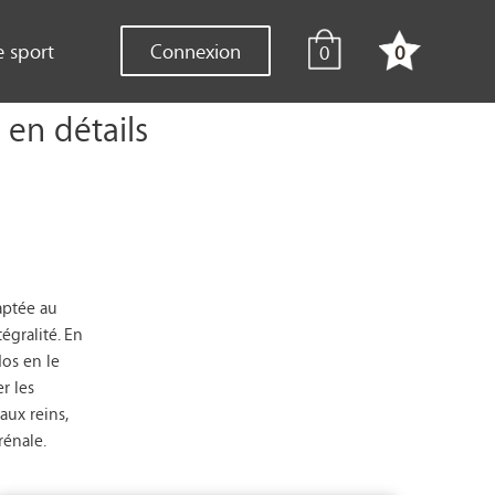
e sport
Connexion
0
0
en détails
aptée au
égralité. En
dos en le
r les
ux reins,
rénale.