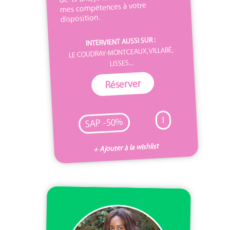
mes compétences à votre
disposition.
INTERVIENT AUSSI SUR :
LE COUDRAY-MONTCEAUX, VILLABÉ,
LISSES...
Réserver
I
SAP -50%
+ Ajouter à la wishlist