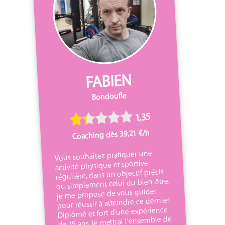
FABIEN
Bondoufle
1,35
Coaching dès 39,21 €/h
Vous souhaitez pratiquer une
activité physique et sportive
régulière, dans un objectif précis
ou simplement celui du bien-être,
je me propose de vous guider
pour réussir à atteindre ce dernier.
Diplômé et fort d'une expérience
de 15 ans, je mettrai l'ensemble de