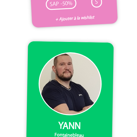
S
SAP -50%
+ Ajouter à la wishlist
YANN
Fontainebleau