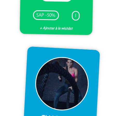
SAP -50%
I
+ Ajouter à la wishlist