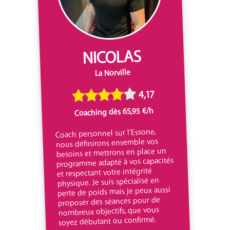
NICOLAS
La Norville
4,17
Coaching dès 65,95 €/h
Coach personnel sur l'Essone,
nous définirons ensemble vos
besoins et mettrons en place un
programme adapté à vos capacités
et respectant votre intégrité
physique. Je suis spécialisé en
perte de poids mais je peux aussi
proposer des séances pour de
nombreux objectifs, que vous
soyez débutant ou confirmé.