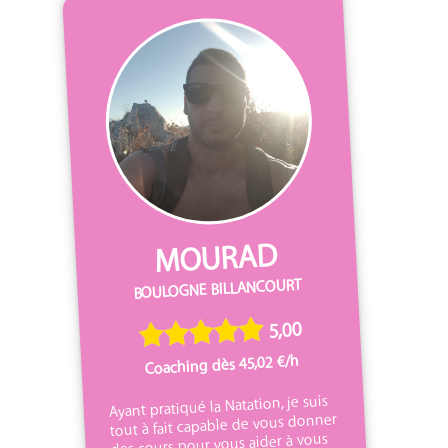
MOURAD
BOULOGNE BILLANCOURT
5,00
Coaching dès 45,02 €/h
Ayant pratiqué la Natation, je suis
tout à fait capable de vous donner
des cours pour vous aider à vous