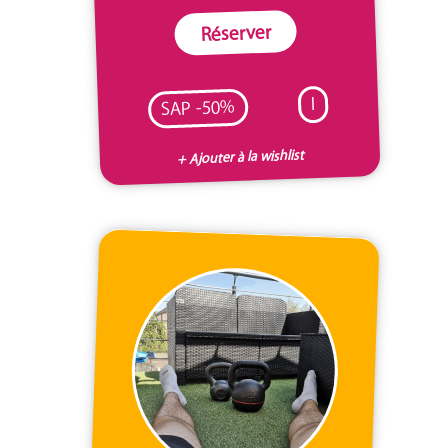
Réserver
I
SAP -50%
+ Ajouter à la wishlist