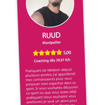
RUUD
Montpellier
5,00
Coaching dès 29,97 €/h
Pratiquant de Natation depuis
plusieurs années, j'ai approfondi
mes connaissances pour vous
proposer mon expertise dans ce
sport. Si vous souhaitez découvrir
ce sport où que vous soyez déjà
pratiquant (vous souhaitez vous
améliorer), je serai un atout pour