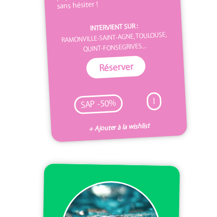
sans hésiter !
INTERVIENT SUR :
RAMONVILLE-SAINT-AGNE, TOULOUSE,
QUINT-FONSEGRIVES...
Réserver
I
SAP -50%
+ Ajouter à la wishlist