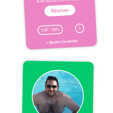
BLAIN, REDON, PONTCHÂTEAU...
Réserver
S
SAP -50%
+ Ajouter à la wishlist