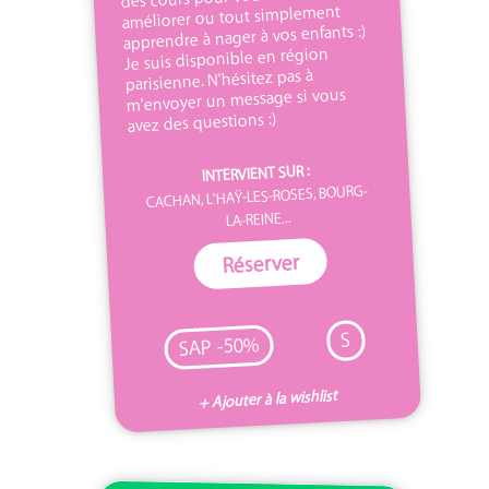
améliorer ou tout simplement
apprendre à nager à vos enfants :)
Je suis disponible en région
parisienne. N'hésitez pas à
m'envoyer un message si vous
avez des questions :)
INTERVIENT SUR :
CACHAN, L'HAŸ-LES-ROSES, BOURG-
LA-REINE...
Réserver
S
SAP -50%
+ Ajouter à la wishlist