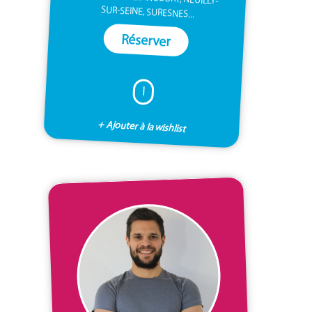
SUR-SEINE, SURESNES...
Réserver
I
+ Ajouter à la wishlist