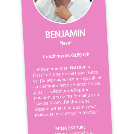
BENJAMIN
Plessé
Coaching dès 68,80 €/h
L'entrainement en Natation à
Plessé est une de mes spécialités,
car j'ai été nageur en me qualifiant
au championnat de France N3. De
plus j'ai sélectionné l'option
natation lors de ma formation en
licence STAPS. J'ai donc une
expérience en tant que nageur
mais aussi en tant qu'entraîneur.
INTERVIENT SUR :