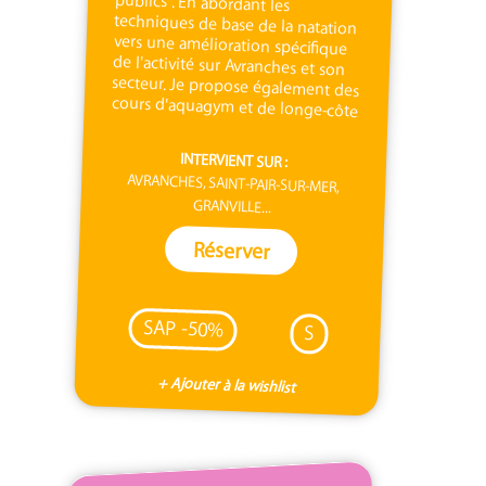
cours d'aquagym et de longe-côte
INTERVIENT SUR :
AVRANCHES, SAINT-PAIR-SUR-MER,
GRANVILLE...
Réserver
SAP -50%
S
+ Ajouter à la wishlist