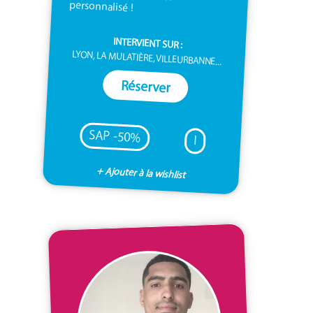
personnalisé !
INTERVIENT SUR :
LYON, LA MULATIÈRE, VILLEURBANNE...
Réserver
SAP -50%
I
+ Ajouter à la wishlist