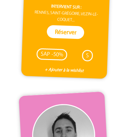
INTERVIENT SUR :
RENNES, SAINT-GRÉGOIRE, VEZIN-LE-
COQUET...
Réserver
SAP -50%
S
+ Ajouter à la wishlist