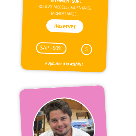
INTERVIENT SUR :
BOULAY-MOSELLE, GUÉNANGE,
MONDELANGE...
Réserver
SAP -50%
S
+ Ajouter à la wishlist