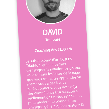
DAVID
Toulouse
Coaching dès 71,30 €/h
Je suis diplômé d'un DEJEPS
Triathlon, qui me permet
d'enseigner la natation. Je pourrai
vous donner les bases de la nage
que vous souhaitez apprendre ou
même vous aider à vous
perfectionner si vous avez déjà
des compétences. La natation a
réellement des vertus essentielles
pour garder une bonne forme
physique générale, alors essayez là