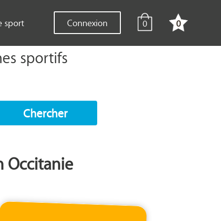
e sport
Connexion
0
0
es sportifs
Chercher
n Occitanie