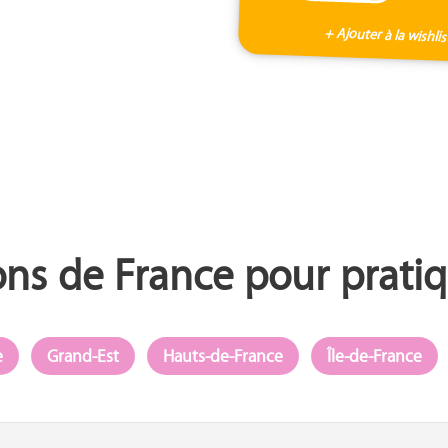
+ Ajouter à la wishlis
ons de France pour pratiq
e
Grand-Est
Hauts-de-France
Île-de-France