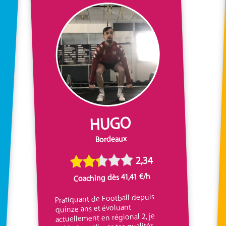
HUGO
Bordeaux
2,34
Coaching dès 41,41 €/h
Pratiquant de Football depuis
quinze ans et évoluant
actuellement en régional 2, je