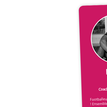
Coac
Footballeu
! Ensemble