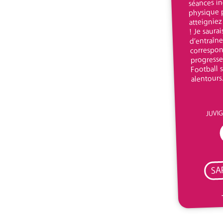
séances in
physique 
atteigniez
! Je saurai
d’entraîn
correspon
progresse
Football s
alentours
JUVIG
SA