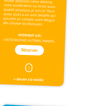
afin d'éviter les blessures.
INTERVIENT SUR :
CASTELNAUDARY, AUTERIVE, PAMIERS...
Réserver
I
+ Ajouter à la wishlist