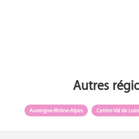
Autres régi
Auvergne-Rhône-Alpes
Centre-Val de Loir