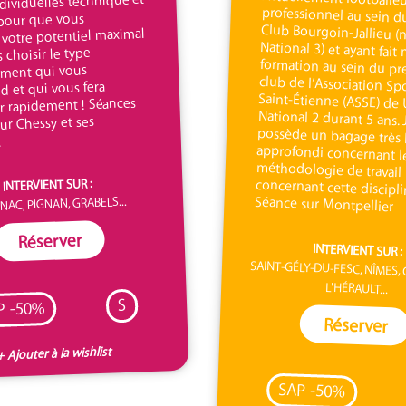
dividuelles technique et
pour que vous
 votre potentiel maximal
s choisir le type
ement qui vous
d et qui vous fera
r rapidement ! Séances
ur Chessy et ses
.
INTERVIENT SUR :
Séance sur Montpellier
NAC, PIGNAN, GRABELS...
Réserver
INTERVIENT SUR :
SAINT-GÉLY-DU-FESC, NÎMES,
L'HÉRAULT...
S
P -50%
Réserver
+ Ajouter à la wishlist
SAP -50%