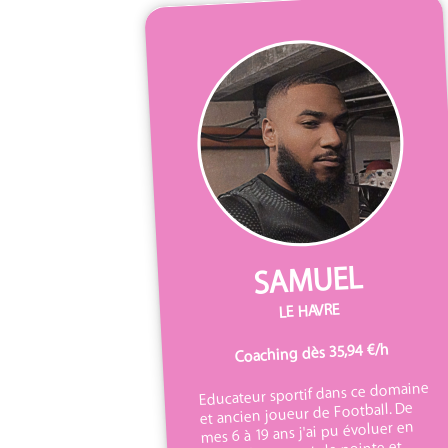
SAMUEL
LE HAVRE
Coaching dès 35,94 €/h
Educateur sportif dans ce domaine
et ancien joueur de Football. De
mes 6 à 19 ans j'ai pu évoluer en