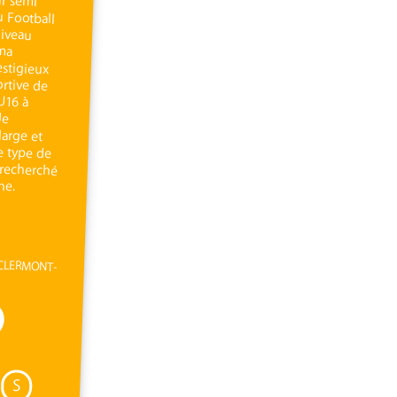
 CLERMONT-
S