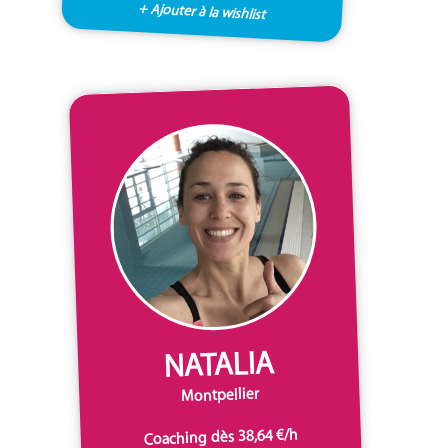
+ Ajouter à la wishlist
NATALIA
Montpellier
Coaching dès 38,64 €/h