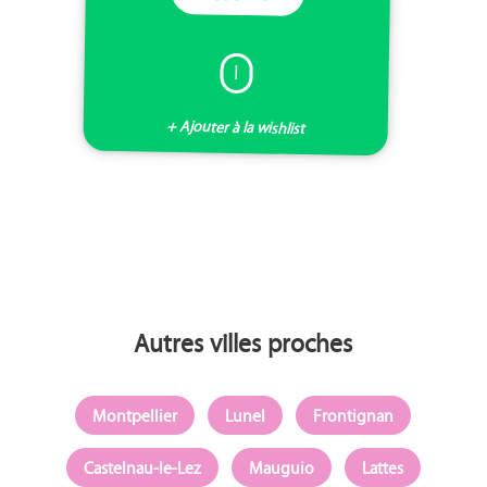
I
+ Ajouter à la wishlist
Autres villes proches
Montpellier
Lunel
Frontignan
Castelnau-le-Lez
Mauguio
Lattes