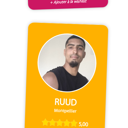
+ Ajouter à la wishlist
RUUD
Montpellier
5,00