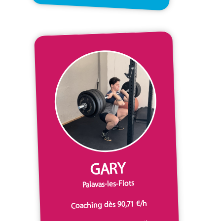
GARY
Palavas-les-Flots
Coaching dès 90,71 €/h