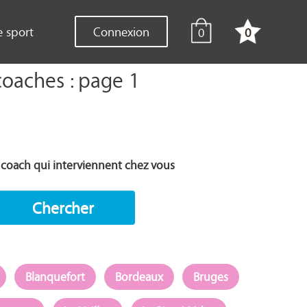
e sport
Connexion
0
0
coaches : page 1
es coach qui interviennent chez vous
Chercher
Blanquefort
Bordeaux
Bruges