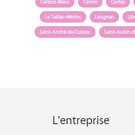
Carbon-Blanc
Cenon
Cestas
Le Taillan-Médoc
Léognan
Li
Saint-André-de-Cubzac
Saint-Aubin-
L'entreprise