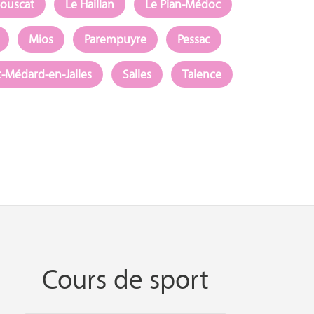
Bouscat
Le Haillan
Le Pian-Médoc
Mios
Parempuyre
Pessac
t-Médard-en-Jalles
Salles
Talence
Cours de sport