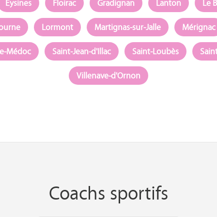
Eysines
Floirac
Gradignan
Lanton
Le 
bourne
Lormont
Martignas-sur-Jalle
Mérignac
de-Médoc
Saint-Jean-d'Illac
Saint-Loubès
Sain
Villenave-d'Ornon
Coachs sportifs