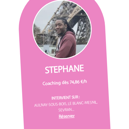
STEPHANE
Coaching dès 74,86 €/h
INTERVIENT SUR :
AULNAY-SOUS-BOIS, LE BLANC-MESNIL,
SEVRAN...
Réserver