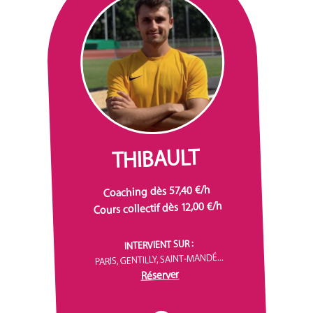
THIBAULT
Coaching dès 57,40 €/h
Cours collectif dès 12,00 €/h
INTERVIENT SUR :
PARIS, GENTILLY, SAINT-MANDÉ...
Réserver