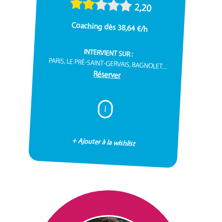
2,20
Coaching dès 38,64 €/h
INTERVIENT SUR :
PARIS, LE PRÉ-SAINT-GERVAIS, BAGNOLET...
Réserver
I
+ Ajouter à la wishlist