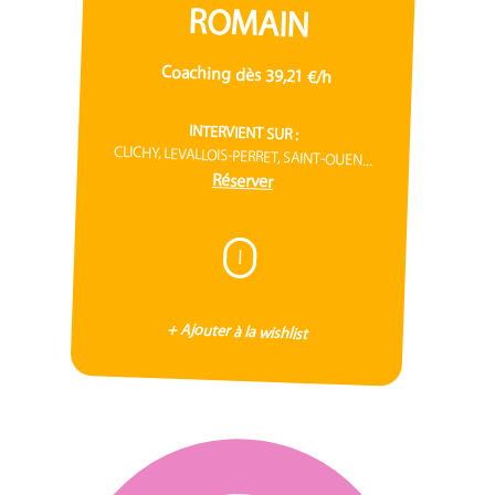
ROMAIN
Coaching dès 39,21 €/h
INTERVIENT SUR :
CLICHY, LEVALLOIS-PERRET, SAINT-OUEN...
Réserver
I
+ Ajouter à la wishlist