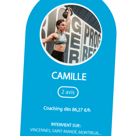
CAMILLE
2 avis
Coaching dès 86,27 €/h
INTERVIENT SUR :
VINCENNES, SAINT-MANDÉ, MONTREUIL...