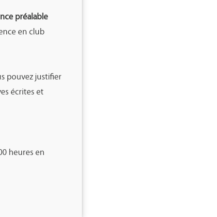
nce préalable
ience en club
us pouvez justifier
es écrites et
500 heures en