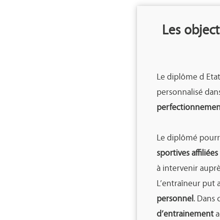
Les object
Le diplôme d Eta
personnalisé dans
perfectionnement 
Le diplômé pourra
sportives affiliée
à intervenir aupr
L’entraîneur put 
personnel
. Dans 
d’entrainement
a