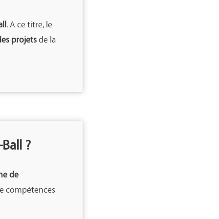
ll
. A ce titre, le
des projets
de la
Ball ?
he de
 de compétences