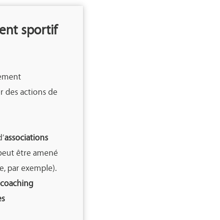
ent sportif
nement
r des actions de
d’
associations
s peut être amené
, par exemple).
coaching
es