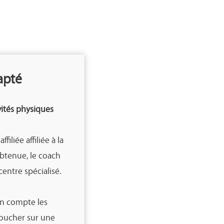
apté
ités physiques
iliée affiliée à la
 obtenue, le coach
entre spécialisé.
n compte les
oucher sur une