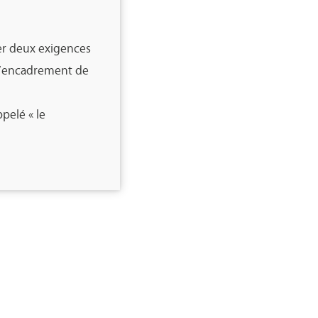
der deux exigences
e d’encadrement de
ppelé « le