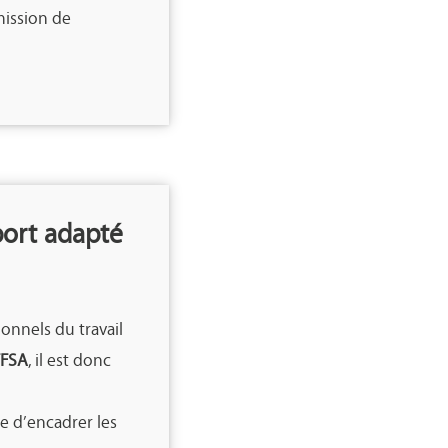
mission de
port adapté
onnels du travail
FFSA
, il est donc
se d’encadrer les